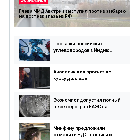
Экономика
Глава МИД Австрии выступил против эмбарго
на поставки газа из РФ
Поставки российских
углеводородов в Индию
могут увеличиться
Аналитик дал прогноз по
курсу доллара
Экономист допустил полный
переход стран ЕАЭС на
российский рубль в торговле
Минфину предложили
отменить НДС на книги и