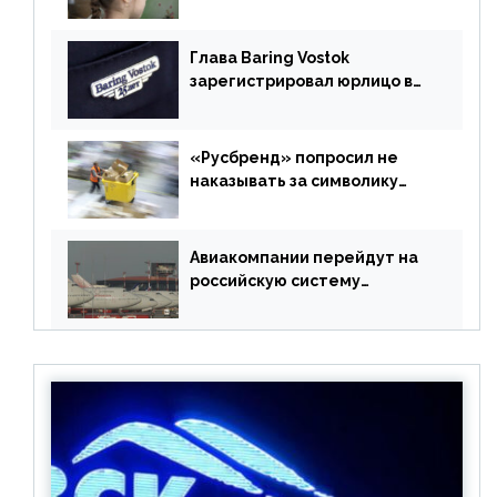
учебники
Глава Baring Vostok
зарегистрировал юрлицо в
РФ без участия Британии
«Русбренд» попросил не
наказывать за символику
Meta
Авиакомпании перейдут на
российскую систему
бронирования