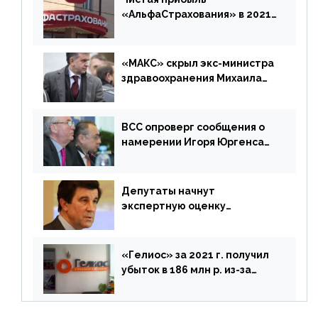
«АльфаСтрахования» в 2021
г. составила 6,8 млрд р. (-38%)
«МАКС» скрыл экс-министра
здравоохранения Михаила
Зурабова
ВСС опроверг сообщения о
намерении Игоря Юргенса
покинуть Россию
Депутаты начнут
экспертную оценку
предложений ЦБ
«Гелиос» за 2021 г. получил
убыток в 186 млн р. из-за
списания «дебиторки» и
реализации недвижимости