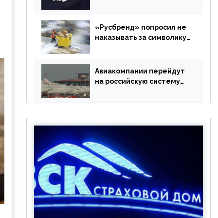
в РФ без участия
Британии
«Русбренд» попросил не
наказывать за символику
Meta
Авиакомпании перейдут
на российскую систему
бронирования