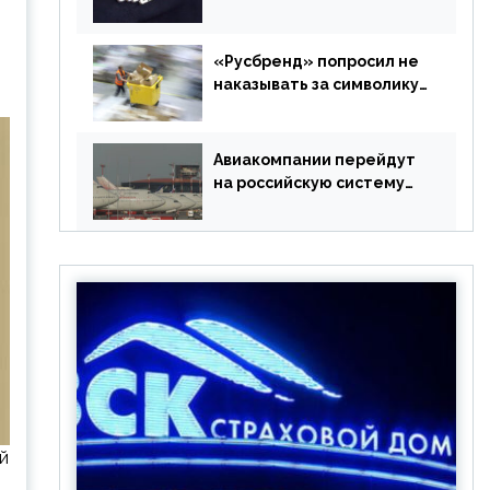
в РФ без участия
Британии
«Русбренд» попросил не
наказывать за символику
Meta
Авиакомпании перейдут
на российскую систему
бронирования
й