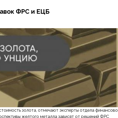
авок ФРС и ЕЦБ
стоимость золота, отмечают эксперты отдела финансово
рспективы желтого металла зависят от решений ФРС