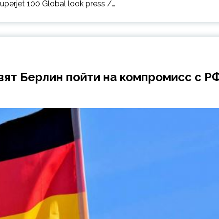
erjet 100 Global look press /…
вят Берлин пойти на компромисс с Р