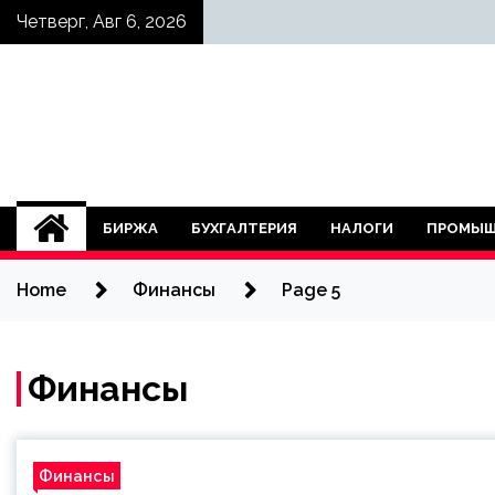
Skip
Четверг, Авг 6, 2026
to
content
БИРЖА
БУХГАЛТЕРИЯ
НАЛОГИ
ПРОМЫШ
Home
Финансы
Page 5
Финансы
Финансы