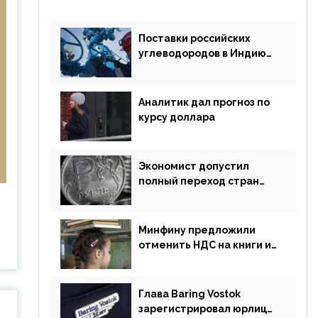
Поставки российских
углеводородов в Индию
могут увеличиться
Аналитик дал прогноз по
курсу доллара
Экономист допустил
полный переход стран
ЕАЭС на российский рубль
в торговле
Минфину предложили
отменить НДС на книги и
учебники
Глава Baring Vostok
зарегистрировал юрлицо