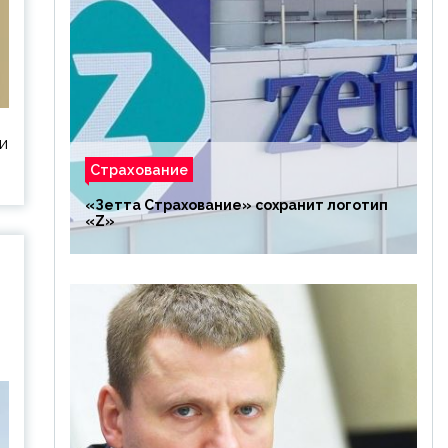
и
Страхование
«Зетта Страхование» сохранит логотип
«Z»