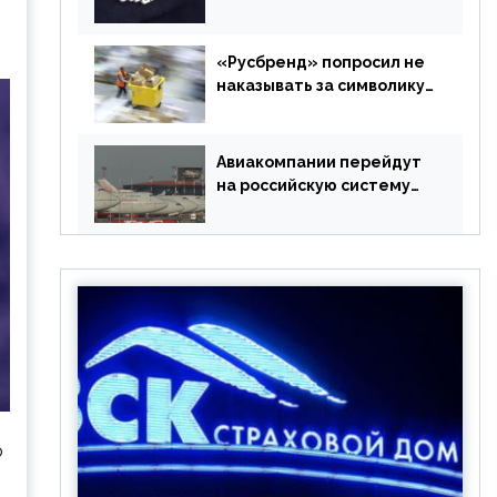
в РФ без участия
Британии
«Русбренд» попросил не
наказывать за символику
Meta
Авиакомпании перейдут
на российскую систему
бронирования
ю