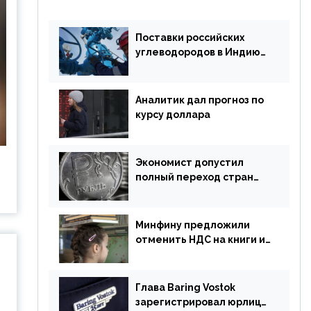
Поставки российских
углеводородов в Индию
могут увеличиться
Аналитик дал прогноз по
курсу доллара
Экономист допустил
полный переход стран
ЕАЭС на российский рубль
в торговле
Минфину предложили
отменить НДС на книги и
учебники
Глава Baring Vostok
зарегистрировал юрлицо