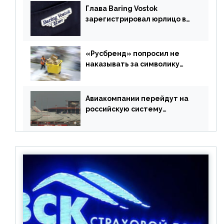
Глава Baring Vostok
зарегистрировал юрлицо в
РФ без участия Британии
«Русбренд» попросил не
наказывать за символику
Meta
Авиакомпании перейдут на
российскую систему
бронирования