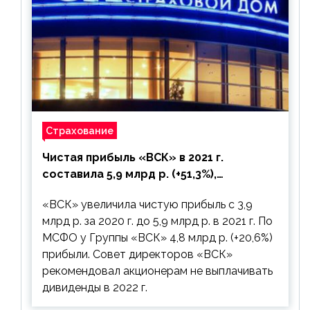
Страхование
Чистая прибыль «ВСК» в 2021 г.
составила 5,9 млрд р. (+51,3%),
дивиденды рекомендовано не
«ВСК» увеличила чистую прибыль с 3,9
выплачивать
млрд р. за 2020 г. до 5,9 млрд р. в 2021 г. По
МСФО у Группы «ВСК» 4,8 млрд р. (+20,6%)
прибыли. Совет директоров «ВСК»
рекомендовал акционерам не выплачивать
дивиденды в 2022 г.