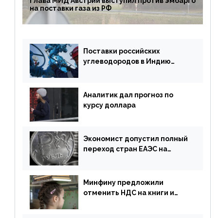
Глава МИД Австрии выступил против эмбарго
на поставки газа из РФ
Поставки российских
углеводородов в Индию
могут увеличиться
Аналитик дал прогноз по
курсу доллара
Экономист допустил полный
переход стран ЕАЭС на
российский рубль в торговле
Минфину предложили
отменить НДС на книги и
учебники