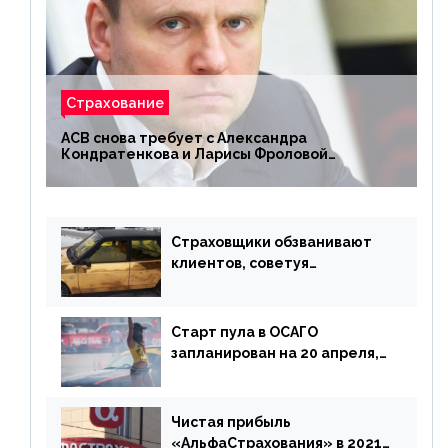
Страхование
АСВ снова требует с Александра
Кондратенкова и Ларисы Фроловой
возмещения убытков на 1,5 млрд р.
Страховщики обзванивают
клиентов, советуя
доплатить за каско
Старт пула в ОСАГО
запланирован на 20 апреля,
«Е-Гарант» ещё некоторое
время будет его
дублировать [дополнено]
Чистая прибыль
«АльфаСтрахования» в 2021