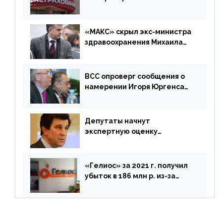
г. составила 6,8 млрд р. (-38%)
«МАКС» скрыл экс-министра
здравоохранения Михаила
Зурабова
ВСС опроверг сообщения о
намерении Игоря Юргенса
покинуть Россию
Депутаты начнут
экспертную оценку
предложений ЦБ
«Гелиос» за 2021 г. получил
убыток в 186 млн р. из-за
списания «дебиторки» и
реализации недвижимости