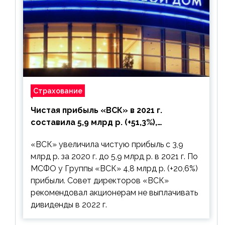
Страхование
Чистая прибыль «ВСК» в 2021 г.
составила 5,9 млрд р. (+51,3%),
дивиденды рекомендовано не
«ВСК» увеличила чистую прибыль с 3,9
выплачивать
млрд р. за 2020 г. до 5,9 млрд р. в 2021 г. По
МСФО у Группы «ВСК» 4,8 млрд р. (+20,6%)
прибыли. Совет директоров «ВСК»
рекомендовал акционерам не выплачивать
дивиденды в 2022 г.