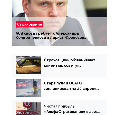
Страхование
АСВ снова требует с Александра
Кондратенкова и Ларисы Фроловой
возмещения убытков на 1,5 млрд р.
Страховщики обзванивают
клиентов, советуя
доплатить за каско
Старт пула в ОСАГО
запланирован на 20 апреля,
«Е-Гарант» ещё некоторое
время будет его
дублировать [дополнено]
Чистая прибыль
«АльфаСтрахования» в 2021