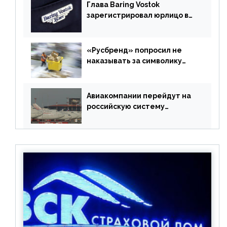
Глава Baring Vostok
зарегистрировал юрлицо в
РФ без участия Британии
«Русбренд» попросил не
наказывать за символику
Meta
Авиакомпании перейдут на
российскую систему
бронирования