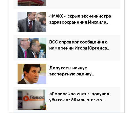
г. составила 6,8 млрд р. (-38%)
«МАКС» скрыл экс-министра
здравоохранения Михаила
Зурабова
ВСС опроверг сообщения о
намерении Игоря Юргенса
покинуть Россию
Депутаты начнут
экспертную оценку
предложений ЦБ
«Гелиос» за 2021 г. получил
убыток в 186 млн р. из-за
списания «дебиторки» и
реализации недвижимости