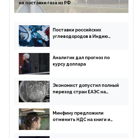
на поставки газа из РФ
Поставки российских
углеводородов в Индию
могут увеличиться
Аналитик дал прогноз по
курсу доллара
Экономист допустил полный
переход стран ЕАЭС на
российский рубль в торговле
Минфину предложили
отменить НДС на книги и
учебники