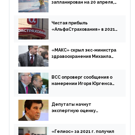
запланирован на 20 апреля,
«Е-Гарант» ещё некоторое
время будет его
дублировать [дополнено]
Чистая прибыль
«АльфаСтрахования» в 2021
г. составила 6,8 млрд р. (-38%)
«МАКС» скрыл экс-министра
здравоохранения Михаила
Зурабова
ВСС опроверг сообщения о
намерении Игоря Юргенса
покинуть Россию
Депутаты начнут
экспертную оценку
предложений ЦБ
«Гелиос» за 2021 г. получил