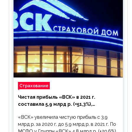
Страхование
Чистая прибыль «ВСК» в 2021 г.
составила 5,9 млрд р. (+51,3%),
дивиденды рекомендовано не
«ВСК» увеличила чистую прибыль с 3,9
выплачивать
млрд р. за 2020 г. до 5,9 млрд р. в 2021 г. По
МСФО у Группы «ВСК» 4,8 млрд р. (+20,6%)