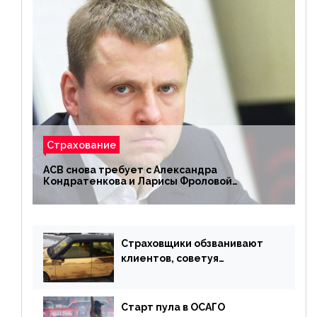
Страхование
АСВ снова требует с Александра
Кондратенкова и Ларисы Фроловой
возмещения убытков на 1,5 млрд р.
Страховщики обзванивают
клиентов, советуя
доплатить за каско
Старт пула в ОСАГО