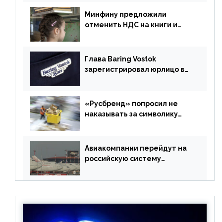
Минфину предложили
отменить НДС на книги и
учебники
Глава Baring Vostok
зарегистрировал юрлицо в
РФ без участия Британии
«Русбренд» попросил не
наказывать за символику
Meta
Авиакомпании перейдут на
российскую систему
бронирования