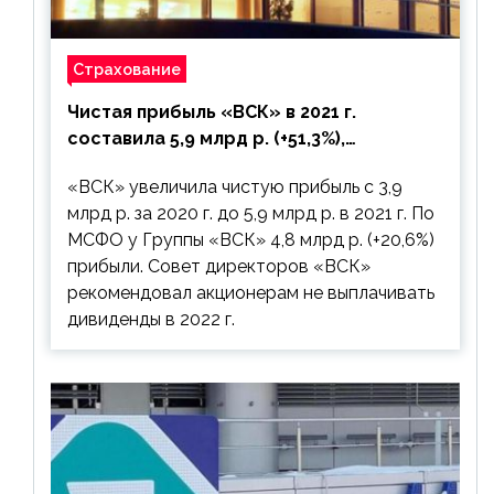
Страхование
Чистая прибыль «ВСК» в 2021 г.
составила 5,9 млрд р. (+51,3%),
дивиденды рекомендовано не
«ВСК» увеличила чистую прибыль с 3,9
выплачивать
млрд р. за 2020 г. до 5,9 млрд р. в 2021 г. По
МСФО у Группы «ВСК» 4,8 млрд р. (+20,6%)
прибыли. Совет директоров «ВСК»
рекомендовал акционерам не выплачивать
дивиденды в 2022 г.