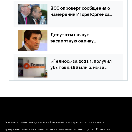
ВСС опроверг сообщения о
намерении Игоря Юргенса
покинуть Россию
Депутаты начнут
экспертную оценку
предложений ЦБ
«Гелиос» за 2021 г. получил
убыток в 186 млн р. из-за
списания «дебиторки» и
реализации недвижимости
Все материалы на данном сайте взяты из открытых источников и
предоставляются исключительно в ознакомительных целях. Права на