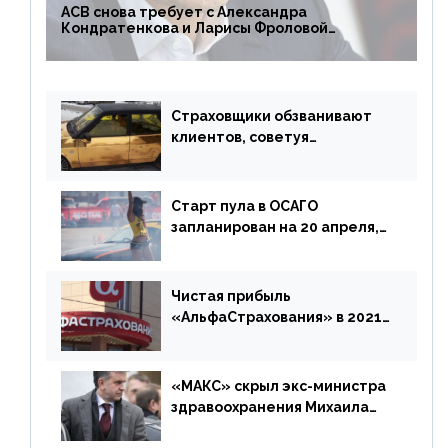
АСВ снова требует с Александра
Кондратенкова и Ларисы Фроловой
возмещения убытков на 1,5 млрд р.
Страховщики обзванивают
клиентов, советуя
доплатить за каско
Старт пула в ОСАГО
запланирован на 20 апреля,
«Е-Гарант» ещё некоторое
время будет его
дублировать [дополнено]
Чистая прибыль
«АльфаСтрахования» в 2021
г. составила 6,8 млрд р. (-38%)
«МАКС» скрыл экс-министра
здравоохранения Михаила
Зурабова