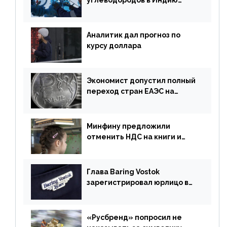
углеводородов в Индию
могут увеличиться
Аналитик дал прогноз по
курсу доллара
Экономист допустил полный
переход стран ЕАЭС на
российский рубль в торговле
Минфину предложили
отменить НДС на книги и
учебники
Глава Baring Vostok
зарегистрировал юрлицо в
РФ без участия Британии
«Русбренд» попросил не