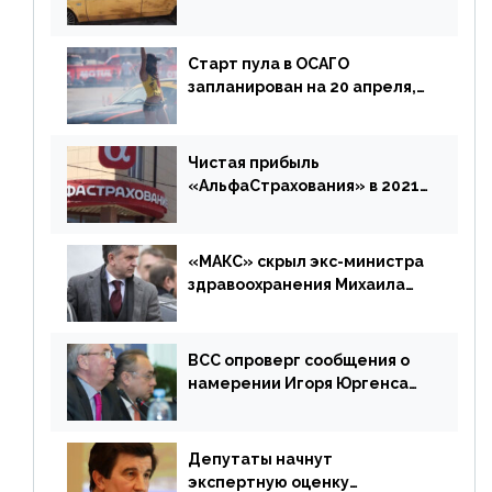
доплатить за каско
Старт пула в ОСАГО
запланирован на 20 апреля,
«Е-Гарант» ещё некоторое
время будет его
дублировать [дополнено]
Чистая прибыль
«АльфаСтрахования» в 2021
г. составила 6,8 млрд р. (-38%)
«МАКС» скрыл экс-министра
здравоохранения Михаила
Зурабова
ВСС опроверг сообщения о
намерении Игоря Юргенса
покинуть Россию
Депутаты начнут
экспертную оценку