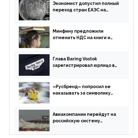
Экономист допустил полный
переход стран ЕАЭС на
российский рубль в торговле
Минфину предложили
отменить НДС на книги и
учебники
Глава Baring Vostok
зарегистрировал юрлицо в
РФ без участия Британии
«Русбренд» попросил не
наказывать за символику
Meta
Авиакомпании перейдут на
российскую систему
бронирования