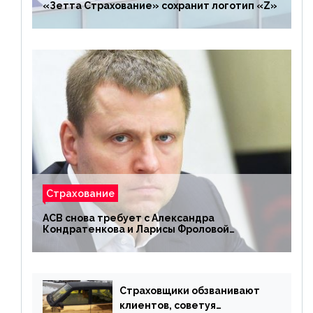
«Зетта Страхование» сохранит логотип «Z»
Страхование
АСВ снова требует с Александра
Кондратенкова и Ларисы Фроловой
возмещения убытков на 1,5 млрд р.
Страховщики обзванивают
клиентов, советуя