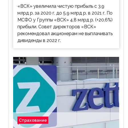
дивиденды рекомендовано не
«ВСК» увеличила чистую прибыль с 3,9
выплачивать
млрд р. за 2020 г. до 5,9 млрд р. в 2021 г. По
МСФО у Группы «ВСК» 4,8 млрд р. (+20,6%)
прибыли. Совет директоров «ВСК»
рекомендовал акционерам не выплачивать
дивиденды в 2022 г.
Страхование