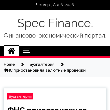
Skip
Четверг, Авг 6, 2026
to
content
Spec Finance.
Финансово-экономический портал.
Home
Бухгалтерия
ФНС приостановила валютные проверки
Бухгалтерия