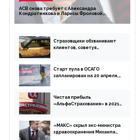
АСВ снова требует с Александра
Кондратенкова и Ларисы Фроловой
возмещения убытков на 1,5 млрд р.
Страховщики обзванивают
клиентов, советуя
доплатить за каско
Старт пула в ОСАГО
запланирован на 20 апреля,
«Е-Гарант» ещё некоторое
время будет его
дублировать [дополнено]
Чистая прибыль
«АльфаСтрахования» в 2021
г. составила 6,8 млрд р. (-38%)
«МАКС» скрыл экс-министра
здравоохранения Михаила
Зурабова