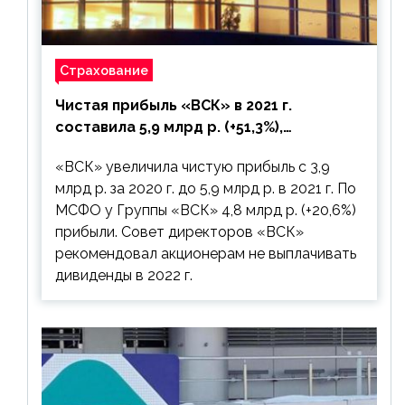
Страхование
Чистая прибыль «ВСК» в 2021 г.
составила 5,9 млрд р. (+51,3%),
дивиденды рекомендовано не
«ВСК» увеличила чистую прибыль с 3,9
выплачивать
млрд р. за 2020 г. до 5,9 млрд р. в 2021 г. По
МСФО у Группы «ВСК» 4,8 млрд р. (+20,6%)
прибыли. Совет директоров «ВСК»
рекомендовал акционерам не выплачивать
дивиденды в 2022 г.