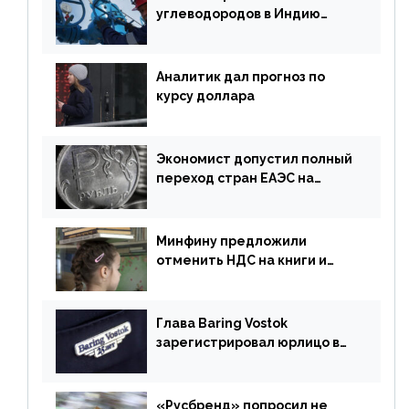
углеводородов в Индию
могут увеличиться
Аналитик дал прогноз по
курсу доллара
Экономист допустил полный
переход стран ЕАЭС на
российский рубль в торговле
Минфину предложили
отменить НДС на книги и
учебники
Глава Baring Vostok
зарегистрировал юрлицо в
РФ без участия Британии
«Русбренд» попросил не