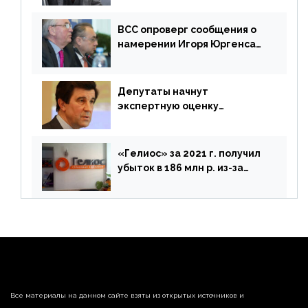
ВСС опроверг сообщения о
намерении Игоря Юргенса
покинуть Россию
Депутаты начнут
экспертную оценку
предложений ЦБ
«Гелиос» за 2021 г. получил
убыток в 186 млн р. из-за
списания «дебиторки» и
реализации недвижимости
Все материалы на данном сайте взяты из открытых источников и