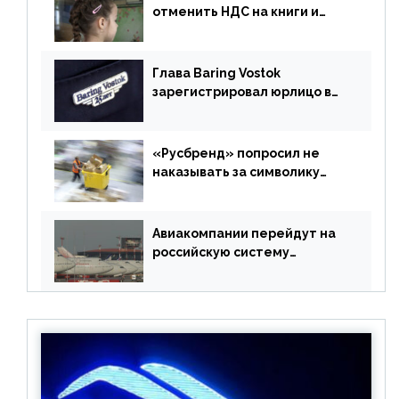
отменить НДС на книги и
учебники
Глава Baring Vostok
зарегистрировал юрлицо в
РФ без участия Британии
«Русбренд» попросил не
наказывать за символику
Meta
Авиакомпании перейдут на
российскую систему
бронирования