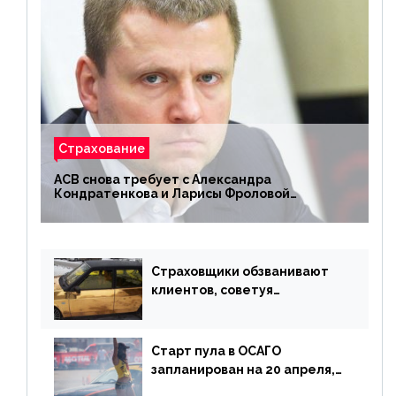
Страхование
АСВ снова требует с Александра
Кондратенкова и Ларисы Фроловой
возмещения убытков на 1,5 млрд р.
Страховщики обзванивают
клиентов, советуя
доплатить за каско
Старт пула в ОСАГО
запланирован на 20 апреля,
«Е-Гарант» ещё некоторое