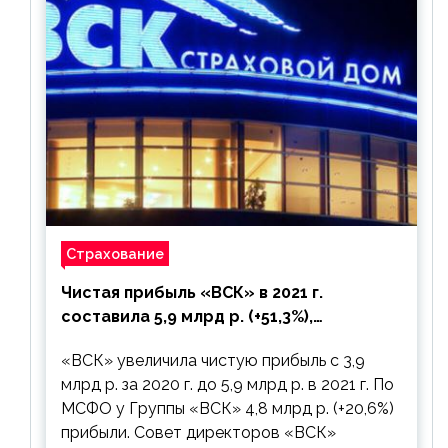
Страхование
Чистая прибыль «ВСК» в 2021 г.
составила 5,9 млрд р. (+51,3%),
дивиденды рекомендовано не
«ВСК» увеличила чистую прибыль с 3,9
выплачивать
млрд р. за 2020 г. до 5,9 млрд р. в 2021 г. По
МСФО у Группы «ВСК» 4,8 млрд р. (+20,6%)
прибыли. Совет директоров «ВСК»