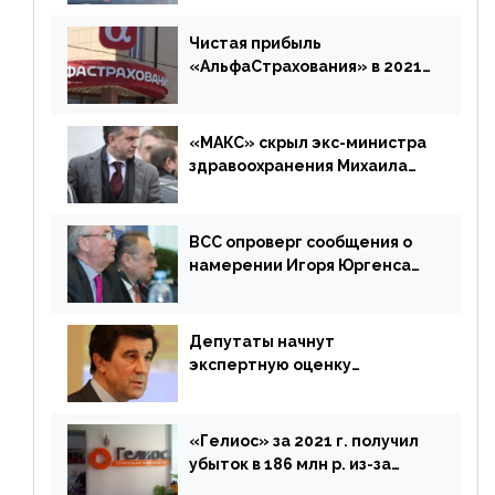
время будет его
дублировать [дополнено]
Чистая прибыль
«АльфаСтрахования» в 2021
г. составила 6,8 млрд р. (-38%)
«МАКС» скрыл экс-министра
здравоохранения Михаила
Зурабова
ВСС опроверг сообщения о
намерении Игоря Юргенса
покинуть Россию
Депутаты начнут
экспертную оценку
предложений ЦБ
«Гелиос» за 2021 г. получил
убыток в 186 млн р. из-за
списания «дебиторки» и