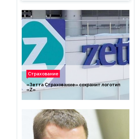
Страхование
«Зетта Страхование» сохранит логотип
«Z»