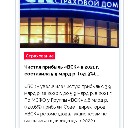
Страхование
Чистая прибыль «ВСК» в 2021 г.
составила 5,9 млрд р. (+51,3%),
дивиденды рекомендовано не
«ВСК» увеличила чистую прибыль с 3,9
выплачивать
млрд р. за 2020 г. до 5,9 млрд р. в 2021 г.
По МСФО у Группы «ВСК» 4,8 млрд р.
(+20,6%) прибыли. Совет директоров
«ВСК» рекомендовал акционерам не
выплачивать дивиденды в 2022 г.