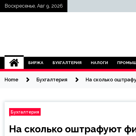
Skip
Воскресенье, Авг 9, 2026
to
content
БИРЖА
БУХГАЛТЕРИЯ
НАЛОГИ
ПРОМЫШ
Home
Бухгалтерия
На сколько оштраф
Бухгалтерия
На сколько оштрафуют ф