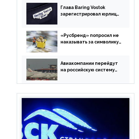
Глава Baring Vostok
зарегистрировал юрлицо
в РФ без участия
Британии
«Русбренд» попросил не
наказывать за символику
Meta
Авиакомпании перейдут
на российскую систему
бронирования