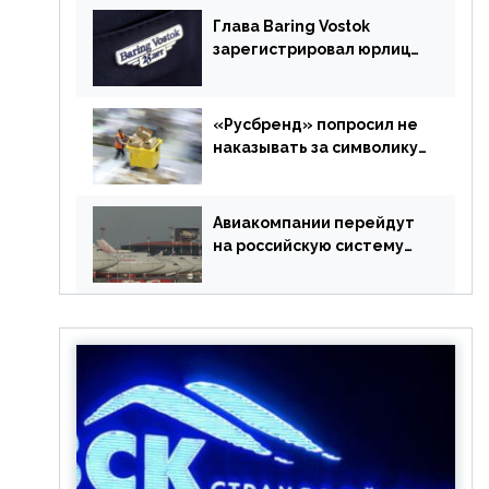
Глава Baring Vostok
зарегистрировал юрлицо
в РФ без участия
Британии
«Русбренд» попросил не
наказывать за символику
Meta
Авиакомпании перейдут
на российскую систему
бронирования