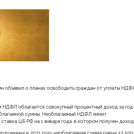
ин объявил о планах освободить граждан от уплаты НДФ
ам НДФЛ облагается совокупный процентный
доход за год
облагаемой суммы. Необлагаемый НДФЛ лимит
ставка ЦБ РФ на 1 января года, в котором получен доход
олученных в 2021 году необлагаемая сумма равна 42 500