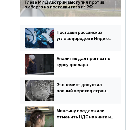
Глава МИД Австрии выступил против
эмбарго на поставки газа из РФ
Поставки российских
углеводородов в Индию
могут увеличиться
Аналитик дал прогноз по
курсу доллара
Экономист допустил
полный переход стран
ЕАЭС на российский рубль
в торговле
Минфину предложили
отменить НДС на книги и
учебники