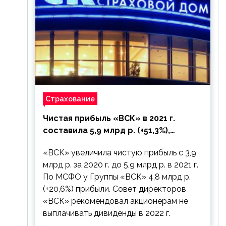
Страхование
Чистая прибыль «ВСК» в 2021 г.
составила 5,9 млрд р. (+51,3%),
дивиденды рекомендовано не
«ВСК» увеличила чистую прибыль с 3,9
выплачивать
млрд р. за 2020 г. до 5,9 млрд р. в 2021 г.
По МСФО у Группы «ВСК» 4,8 млрд р.
(+20,6%) прибыли. Совет директоров
«ВСК» рекомендовал акционерам не
выплачивать дивиденды в 2022 г.