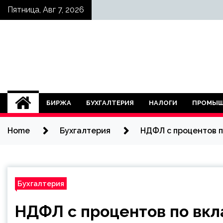
Skip
Пятница, Авг 7, 2026
to
content
БИРЖА
БУХГАЛТЕРИЯ
НАЛОГИ
ПРОМЫШ
Home
Бухгалтерия
НДФЛ с процентов 
Бухгалтерия
НДФЛ с процентов по вк