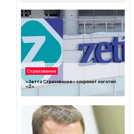
Страхование
«Зетта Страхование» сохранит логотип
«Z»