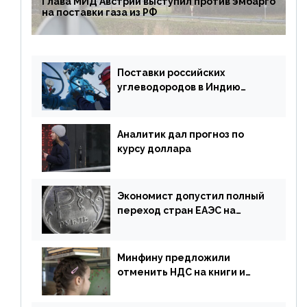
Глава МИД Австрии выступил против эмбарго
на поставки газа из РФ
Поставки российских
углеводородов в Индию
могут увеличиться
Аналитик дал прогноз по
курсу доллара
Экономист допустил полный
переход стран ЕАЭС на
российский рубль в торговле
Минфину предложили
отменить НДС на книги и
учебники