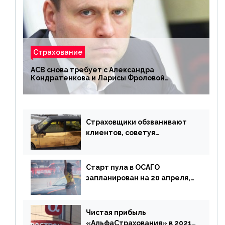
Страхование
АСВ снова требует с Александра
Кондратенкова и Ларисы Фроловой
возмещения убытков на 1,5 млрд р.
Страховщики обзванивают
клиентов, советуя
доплатить за каско
Старт пула в ОСАГО
запланирован на 20 апреля,
«Е-Гарант» ещё некоторое
время будет его
дублировать [дополнено]
Чистая прибыль
«АльфаСтрахования» в 2021