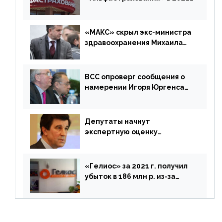
г. составила 6,8 млрд р. (-38%)
«МАКС» скрыл экс-министра
здравоохранения Михаила
Зурабова
ВСС опроверг сообщения о
намерении Игоря Юргенса
покинуть Россию
Депутаты начнут
экспертную оценку
предложений ЦБ
«Гелиос» за 2021 г. получил
убыток в 186 млн р. из-за
списания «дебиторки» и
реализации недвижимости