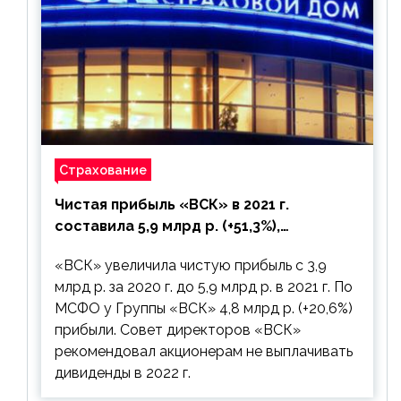
Страхование
Чистая прибыль «ВСК» в 2021 г.
составила 5,9 млрд р. (+51,3%),
дивиденды рекомендовано не
«ВСК» увеличила чистую прибыль с 3,9
выплачивать
млрд р. за 2020 г. до 5,9 млрд р. в 2021 г. По
МСФО у Группы «ВСК» 4,8 млрд р. (+20,6%)
прибыли. Совет директоров «ВСК»
рекомендовал акционерам не выплачивать
дивиденды в 2022 г.