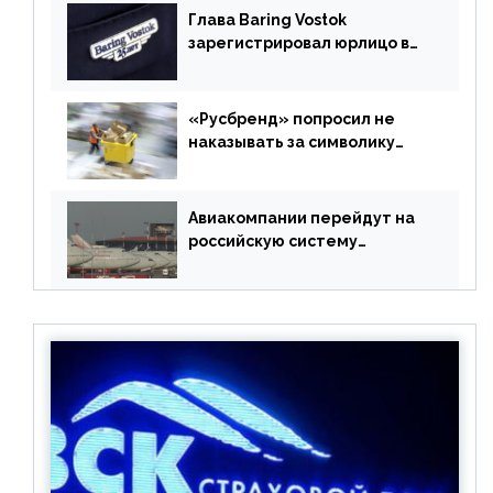
Глава Baring Vostok
зарегистрировал юрлицо в
РФ без участия Британии
«Русбренд» попросил не
наказывать за символику
Meta
Авиакомпании перейдут на
российскую систему
бронирования