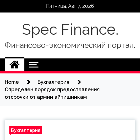
Skip
Пятница, Авг 7, 2026
to
content
Spec Finance.
Финансово-экономический портал.
Home
Бухгалтерия
Определен порядок предоставления
отсрочки от армии айтишникам
Бухгалтерия