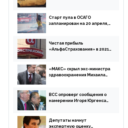
доплатить за каско
Старт пула в ОСАГО
запланирован на 20 апреля,
«Е-Гарант» ещё некоторое
время будет его
дублировать [дополнено]
Чистая прибыль
«АльфаСтрахования» в 2021
г. составила 6,8 млрд р. (-38%)
«МАКС» скрыл экс-министра
здравоохранения Михаила
Зурабова
ВСС опроверг сообщения о
намерении Игоря Юргенса
покинуть Россию
Депутаты начнут
экспертную оценку