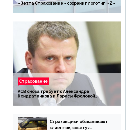
«Зетта Страхование» сохранит логотип «Z»
Страхование
АСВ снова требует с Александра
Кондратенкова и Ларисы Фроловой
возмещения убытков на 1,5 млрд р.
Страховщики обзванивают
клиентов, советуя