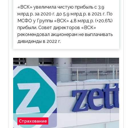
дивиденды рекомендовано не
«ВСК» увеличила чистую прибыль с 3,9
выплачивать
млрд р. за 2020 г. до 5,9 млрд р. в 2021 г. По
МСФО у Группы «ВСК» 4,8 млрд р. (+20,6%)
прибыли. Совет директоров «ВСК»
рекомендовал акционерам не выплачивать
дивиденды в 2022 г.
Страхование