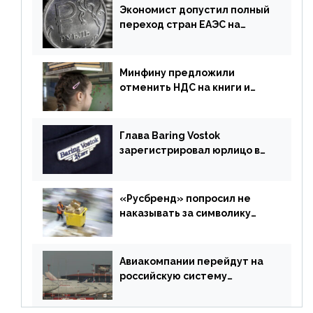
Экономист допустил полный
переход стран ЕАЭС на
российский рубль в торговле
Минфину предложили
отменить НДС на книги и
учебники
Глава Baring Vostok
зарегистрировал юрлицо в
РФ без участия Британии
«Русбренд» попросил не
наказывать за символику
Meta
Авиакомпании перейдут на
российскую систему
бронирования