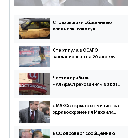
возмещения убытков на 1,5 млрд р.
Страховщики обзванивают
клиентов, советуя
доплатить за каско
Старт пула в ОСАГО
запланирован на 20 апреля,
«Е-Гарант» ещё некоторое
время будет его
дублировать [дополнено]
Чистая прибыль
«АльфаСтрахования» в 2021
г. составила 6,8 млрд р. (-38%)
«МАКС» скрыл экс-министра
здравоохранения Михаила
Зурабова
ВСС опроверг сообщения о