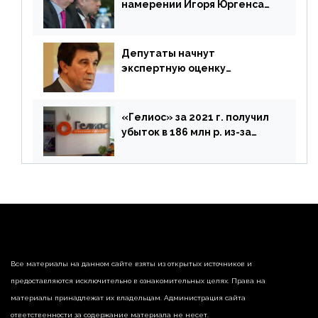
намерении Игоря Юргенса
покинуть Россию
Депутаты начнут
экспертную оценку
предложений ЦБ
«Гелиос» за 2021 г. получил
убыток в 186 млн р. из-за
списания «дебиторки» и
реализации недвижимости
Все материалы на данном сайте взяты из открытых источников и
предоставляются исключительно в ознакомительных целях. Права на
материалы принадлежат их владельцам. Администрация сайта
ответственности за содержание материала не несет.