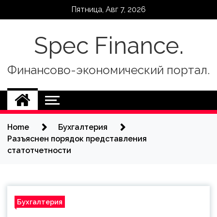
Skip
Пятница, Авг 7, 2026
to
content
Spec Finance.
Финансово-экономический портал.
Home
Бухгалтерия
Разъяснен порядок представления
статотчетности
Бухгалтерия