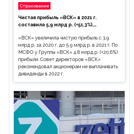
Страхование
Чистая прибыль «ВСК» в 2021 г.
составила 5,9 млрд р. (+51,3%),
дивиденды рекомендовано не
«ВСК» увеличила чистую прибыль с 3,9
выплачивать
млрд р. за 2020 г. до 5,9 млрд р. в 2021 г. По
МСФО у Группы «ВСК» 4,8 млрд р. (+20,6%)
прибыли. Совет директоров «ВСК»
рекомендовал акционерам не выплачивать
дивиденды в 2022 г.