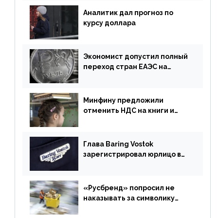
Аналитик дал прогноз по
курсу доллара
Экономист допустил полный
переход стран ЕАЭС на
российский рубль в торговле
Минфину предложили
отменить НДС на книги и
учебники
Глава Baring Vostok
зарегистрировал юрлицо в
РФ без участия Британии
«Русбренд» попросил не
наказывать за символику
Meta