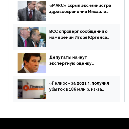
«МАКС» скрыл экс-министра
здравоохранения Михаила
Зурабова
ВСС опроверг сообщения о
намерении Игоря Юргенса
покинуть Россию
Депутаты начнут
экспертную оценку
предложений ЦБ
«Гелиос» за 2021 г. получил
убыток в 186 млн р. из-за
списания «дебиторки» и
реализации недвижимости