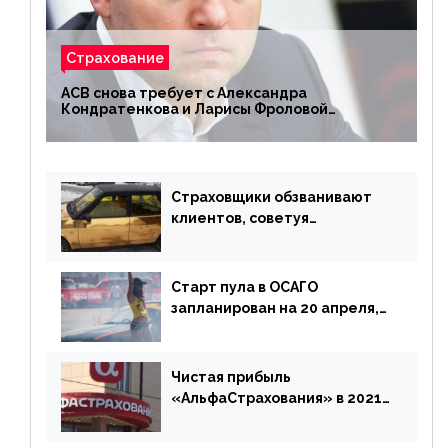
Страхование
АСВ снова требует с Александра
Кондратенкова и Ларисы Фроловой
возмещения убытков на 1,5 млрд р.
Страховщики обзванивают
клиентов, советуя
доплатить за каско
Старт пула в ОСАГО
запланирован на 20 апреля,
«Е-Гарант» ещё некоторое
время будет его
дублировать [дополнено]
Чистая прибыль
«АльфаСтрахования» в 2021
г. составила 6,8 млрд р. (-38%)