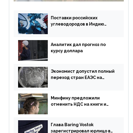
Поставки российских
углеводородов в Индию
могут увеличиться
Аналитик дал прогноз по
курсу доллара
Экономист допустил полный
переход стран ЕАЭС на
российский рубль в торговле
Минфину предложили
отменить НДС на книги и
учебники
Глава Baring Vostok
зарегистрировал юрлицо в