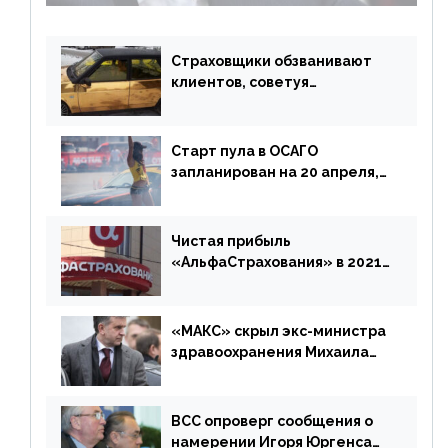
Страховщики обзванивают
клиентов, советуя
доплатить за каско
Старт пула в ОСАГО
запланирован на 20 апреля,
«Е-Гарант» ещё некоторое
время будет его
дублировать [дополнено]
Чистая прибыль
«АльфаСтрахования» в 2021
г. составила 6,8 млрд р. (-38%)
«МАКС» скрыл экс-министра
здравоохранения Михаила
Зурабова
ВСС опроверг сообщения о
намерении Игоря Юргенса