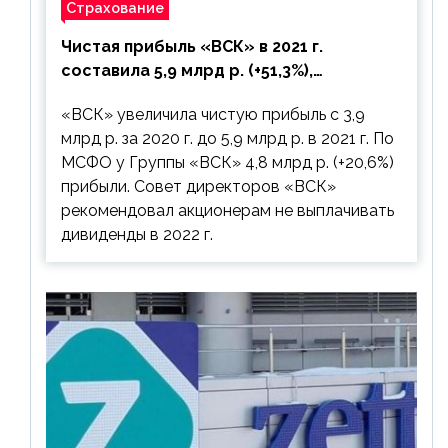
Страхование
Чистая прибыль «ВСК» в 2021 г.
составила 5,9 млрд р. (+51,3%),
дивиденды рекомендовано не
«ВСК» увеличила чистую прибыль с 3,9
выплачивать
млрд р. за 2020 г. до 5,9 млрд р. в 2021 г. По
МСФО у Группы «ВСК» 4,8 млрд р. (+20,6%)
прибыли. Совет директоров «ВСК»
рекомендовал акционерам не выплачивать
дивиденды в 2022 г.