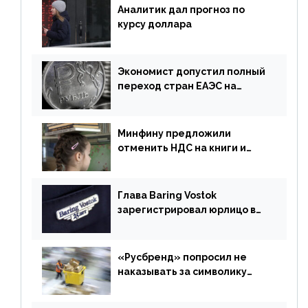
Аналитик дал прогноз по
курсу доллара
Экономист допустил полный
переход стран ЕАЭС на
российский рубль в торговле
Минфину предложили
отменить НДС на книги и
учебники
Глава Baring Vostok
зарегистрировал юрлицо в
РФ без участия Британии
«Русбренд» попросил не
наказывать за символику
Meta