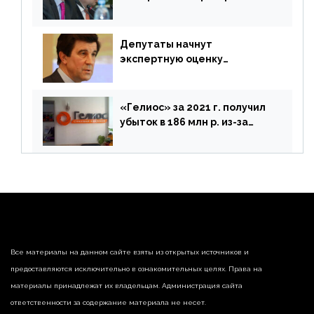
покинуть Россию
Депутаты начнут
экспертную оценку
предложений ЦБ
«Гелиос» за 2021 г. получил
убыток в 186 млн р. из-за
списания «дебиторки» и
реализации недвижимости
Все материалы на данном сайте взяты из открытых источников и
предоставляются исключительно в ознакомительных целях. Права на
материалы принадлежат их владельцам. Администрация сайта
ответственности за содержание материала не несет.