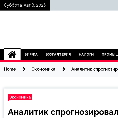
Skip
Суббота, Авг 8, 2026
to
content
БИРЖА
БУХГАЛТЕРИЯ
НАЛОГИ
ПРОМЫШ
Home
Экономика
Аналитик спрогнозир
Экономика
Аналитик спрогнозировал