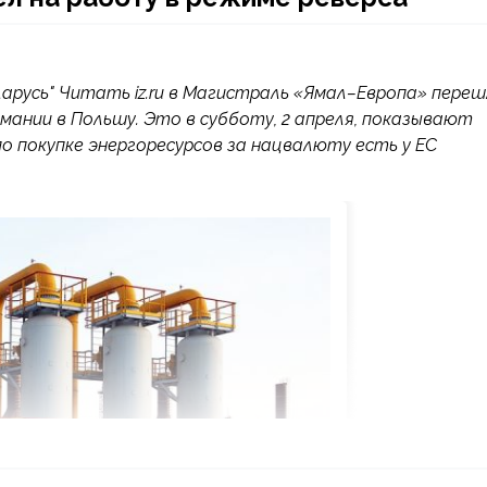
арусь" Читать iz.ru в Магистраль «Ямал–Европа» пере
рмании в Польшу. Это в субботу, 2 апреля, показывают
о покупке энергоресурсов за нацвалюту есть у ЕС