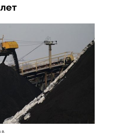
 лет
 в