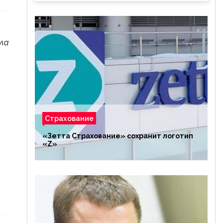
шла
Страхование
«Зетта Страхование» сохранит логотип
«Z»