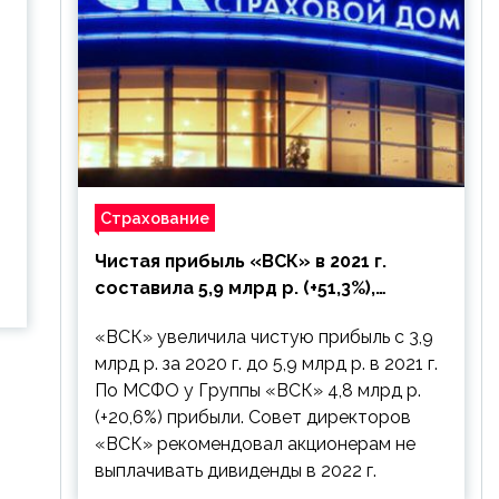
Страхование
Чистая прибыль «ВСК» в 2021 г.
составила 5,9 млрд р. (+51,3%),
дивиденды рекомендовано не
«ВСК» увеличила чистую прибыль с 3,9
выплачивать
млрд р. за 2020 г. до 5,9 млрд р. в 2021 г.
По МСФО у Группы «ВСК» 4,8 млрд р.
(+20,6%) прибыли. Совет директоров
«ВСК» рекомендовал акционерам не
выплачивать дивиденды в 2022 г.