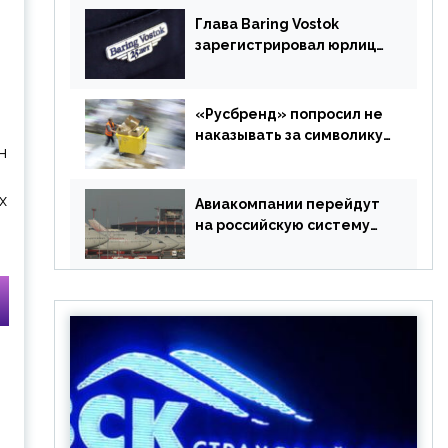
Глава Baring Vostok
зарегистрировал юрлицо
в РФ без участия
Британии
«Русбренд» попросил не
наказывать за символику
н
Meta
х
Авиакомпании перейдут
на российскую систему
бронирования