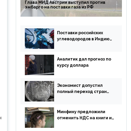
Глава МИД Австрии выступил против
эмбарго на поставки газа из РФ
Поставки российских
углеводородов в Индию
могут увеличиться
Аналитик дал прогноз по
курсу доллара
Экономист допустил
полный переход стран
ЕАЭС на российский рубль
в торговле
т
Минфину предложили
н
отменить НДС на книги и
учебники