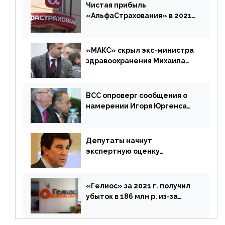
дублировать [дополнено]
Чистая прибыль
«АльфаСтрахования» в 2021
г. составила 6,8 млрд р. (-38%)
«МАКС» скрыл экс-министра
здравоохранения Михаила
Зурабова
ВСС опроверг сообщения о
намерении Игоря Юргенса
покинуть Россию
Депутаты начнут
экспертную оценку
предложений ЦБ
«Гелиос» за 2021 г. получил
убыток в 186 млн р. из-за
списания «дебиторки» и
реализации недвижимости