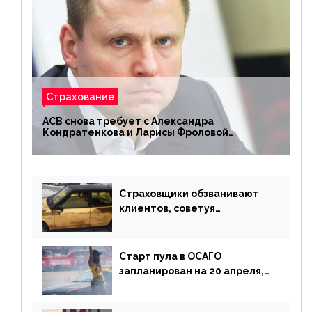
Страхование
АСВ снова требует с Александра
Кондратенкова и Ларисы Фроловой
возмещения убытков на 1,5 млрд р.
Страховщики обзванивают
клиентов, советуя
доплатить за каско
Старт пула в ОСАГО
запланирован на 20 апреля,
«Е-Гарант» ещё некоторое
время будет его