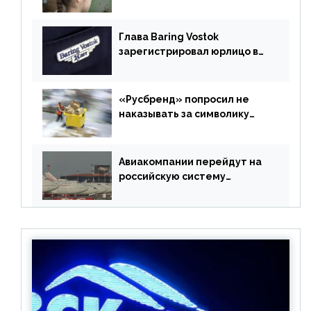
учебники
Глава Baring Vostok
зарегистрировал юрлицо в
РФ без участия Британии
«Русбренд» попросил не
наказывать за символику
Meta
Авиакомпании перейдут на
российскую систему
бронирования