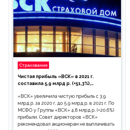
Страхование
Чистая прибыль «ВСК» в 2021 г.
составила 5,9 млрд р. (+51,3%),
дивиденды рекомендовано не
«ВСК» увеличила чистую прибыль с 3,9
выплачивать
млрд р. за 2020 г. до 5,9 млрд р. в 2021 г. По
МСФО у Группы «ВСК» 4,8 млрд р. (+20,6%)
прибыли. Совет директоров «ВСК»
рекомендовал акционерам не выплачивать