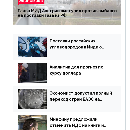
Экономика
Глава МИД Австрии выступил против эмбарго
на поставки газа из РФ
Поставки российских
углеводородов в Индию
могут увеличиться
Аналитик дал прогноз по
курсу доллара
Экономист допустил полный
переход стран ЕАЭС на
российский рубль в торговле
Минфину предложили
отменить НДС на книги и