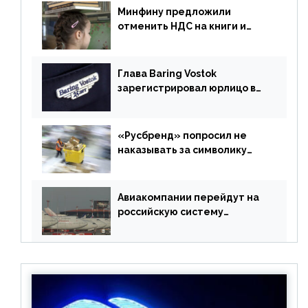
Минфину предложили
отменить НДС на книги и
учебники
Глава Baring Vostok
зарегистрировал юрлицо в
РФ без участия Британии
«Русбренд» попросил не
наказывать за символику
Meta
Авиакомпании перейдут на
российскую систему
бронирования