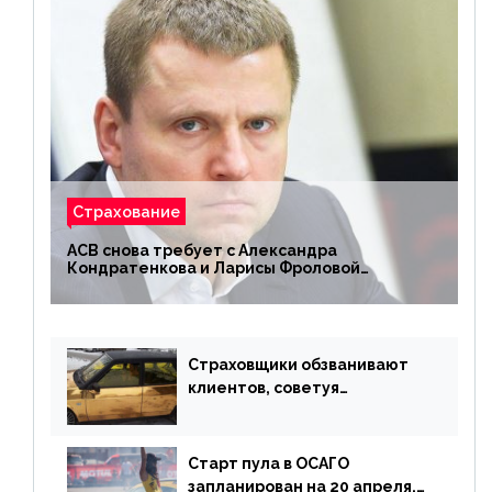
Страхование
АСВ снова требует с Александра
Кондратенкова и Ларисы Фроловой
возмещения убытков на 1,5 млрд р.
Страховщики обзванивают
клиентов, советуя
доплатить за каско
Старт пула в ОСАГО
запланирован на 20 апреля,