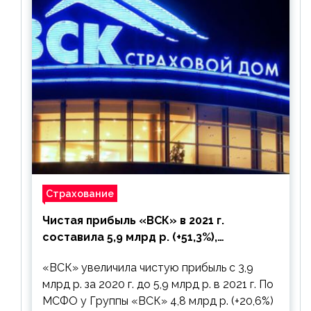
Страхование
Чистая прибыль «ВСК» в 2021 г.
составила 5,9 млрд р. (+51,3%),
дивиденды рекомендовано не
«ВСК» увеличила чистую прибыль с 3,9
выплачивать
млрд р. за 2020 г. до 5,9 млрд р. в 2021 г. По
МСФО у Группы «ВСК» 4,8 млрд р. (+20,6%)