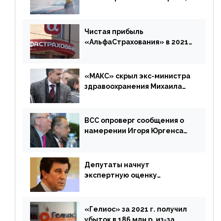
«Е-Гарант» ещё некоторое
время будет его
дублировать [дополнено]
Чистая прибыль
«АльфаСтрахования» в 2021
г. составила 6,8 млрд р. (-38%)
«МАКС» скрыл экс-министра
здравоохранения Михаила
Зурабова
ВСС опроверг сообщения о
намерении Игоря Юргенса
покинуть Россию
Депутаты начнут
экспертную оценку
предложений ЦБ
«Гелиос» за 2021 г. получил
убыток в 186 млн р. из-за