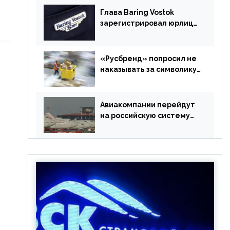
Глава Baring Vostok
зарегистрировал юрлицо
в РФ без участия
Британии
«Русбренд» попросил не
наказывать за символику
Meta
Авиакомпании перейдут
на российскую систему
бронирования