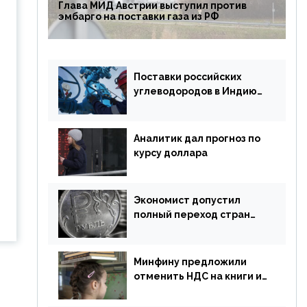
Глава МИД Австрии выступил против
эмбарго на поставки газа из РФ
Поставки российских
углеводородов в Индию
могут увеличиться
Аналитик дал прогноз по
курсу доллара
Экономист допустил
полный переход стран
ЕАЭС на российский рубль
в торговле
Минфину предложили
отменить НДС на книги и
учебники