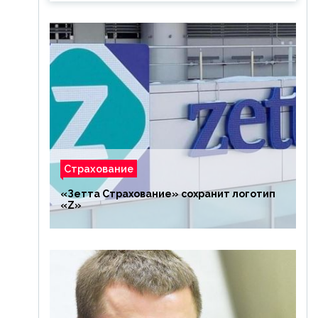
Страхование
«Зетта Страхование» сохранит логотип
«Z»