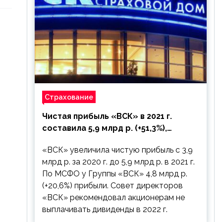
Страхование
Чистая прибыль «ВСК» в 2021 г.
составила 5,9 млрд р. (+51,3%),
дивиденды рекомендовано не
«ВСК» увеличила чистую прибыль с 3,9
выплачивать
млрд р. за 2020 г. до 5,9 млрд р. в 2021 г.
По МСФО у Группы «ВСК» 4,8 млрд р.
(+20,6%) прибыли. Совет директоров
«ВСК» рекомендовал акционерам не
выплачивать дивиденды в 2022 г.