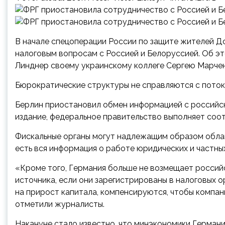
В начале спецоперации России по защите жителей Д
налоговым вопросам с Россией и Белоруссией. Об э
Линднер своему украинскому коллеге Сергею Марченк
Бюрократические структуры не справляются с пото
Берлин приостановил обмен информацией с российск
издание, федеральное правительство выполняет соо
Фискальные органы могут надлежащим образом облага
есть вся информация о работе юридических и частных
«Кроме того, Германия больше не возмещает россий
источника, если они зарегистрированы в налоговых ор
на прирост капитала, компенсируются, чтобы компан
отметили журналисты.
Накануне стало известно, что минэкономики Герман