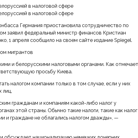
онбасса Германия приостановила сотрудничество по
том заявил федеральный министр финансов Кристиан
о, 1 апреля сообщило на своем сайте издание Spiegel.
ком мигрантов
ими и белорусскими налоговыми органами. Как отмечае
тветствующую просьбу Киева.
ть налогом компании только в том случае, если у них
 лиц.
ским гражданам и компаниям какой-либо налог у
ганах этой страны. Обычно такие налоги, такие как налог
ии и граждане не облагались налогом дважды», —
ии обсуждает национализацию немецких дочерних