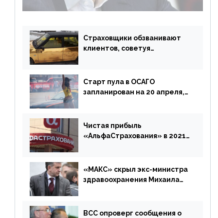
возмещения убытков на 1,5 млрд р.
Страховщики обзванивают
клиентов, советуя
доплатить за каско
Старт пула в ОСАГО
запланирован на 20 апреля,
«Е-Гарант» ещё некоторое
время будет его
дублировать [дополнено]
Чистая прибыль
«АльфаСтрахования» в 2021
г. составила 6,8 млрд р. (-38%)
«МАКС» скрыл экс-министра
здравоохранения Михаила
Зурабова
ВСС опроверг сообщения о