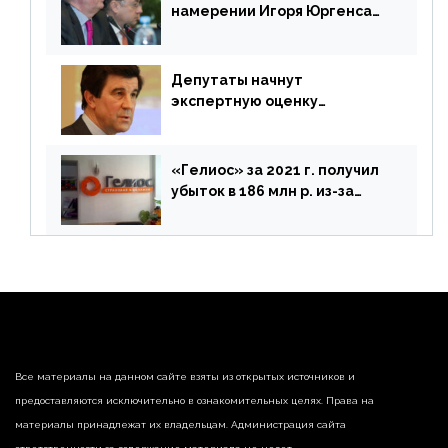
намерении Игоря Юргенса
покинуть Россию
Депутаты начнут
экспертную оценку
предложений ЦБ
«Гелиос» за 2021 г. получил
убыток в 186 млн р. из-за
списания «дебиторки» и
реализации недвижимости
Все материалы на данном сайте взяты из открытых источников и
предоставляются исключительно в ознакомительных целях. Права на
материалы принадлежат их владельцам. Администрация сайта