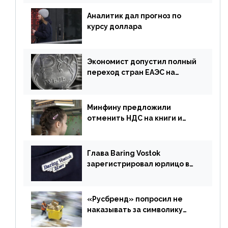
Аналитик дал прогноз по
курсу доллара
Экономист допустил полный
переход стран ЕАЭС на
российский рубль в торговле
Минфину предложили
отменить НДС на книги и
учебники
Глава Baring Vostok
зарегистрировал юрлицо в
РФ без участия Британии
«Русбренд» попросил не
наказывать за символику
Meta