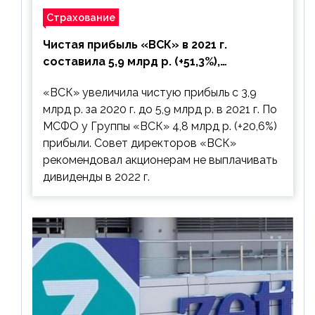
Страхование
Чистая прибыль «ВСК» в 2021 г.
составила 5,9 млрд р. (+51,3%),
дивиденды рекомендовано не
«ВСК» увеличила чистую прибыль с 3,9
выплачивать
млрд р. за 2020 г. до 5,9 млрд р. в 2021 г. По
МСФО у Группы «ВСК» 4,8 млрд р. (+20,6%)
прибыли. Совет директоров «ВСК»
рекомендовал акционерам не выплачивать
дивиденды в 2022 г.