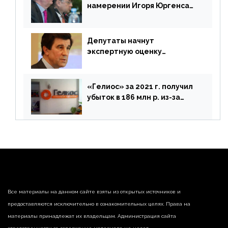
намерении Игоря Юргенса
покинуть Россию
Депутаты начнут
экспертную оценку
предложений ЦБ
«Гелиос» за 2021 г. получил
убыток в 186 млн р. из-за
списания «дебиторки» и
реализации недвижимости
Все материалы на данном сайте взяты из открытых источников и
предоставляются исключительно в ознакомительных целях. Права на
материалы принадлежат их владельцам. Администрация сайта