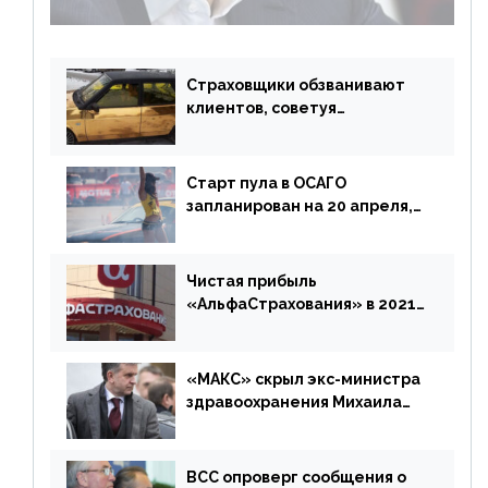
возмещения убытков на 1,5 млрд р.
Страховщики обзванивают
клиентов, советуя
доплатить за каско
Старт пула в ОСАГО
запланирован на 20 апреля,
«Е-Гарант» ещё некоторое
время будет его
дублировать [дополнено]
Чистая прибыль
«АльфаСтрахования» в 2021
г. составила 6,8 млрд р. (-38%)
«МАКС» скрыл экс-министра
здравоохранения Михаила
Зурабова
ВСС опроверг сообщения о