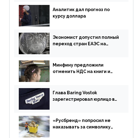
Аналитик дал прогноз по
курсу доллара
Экономист допустил полный
переход стран ЕАЭС на
российский рубль в торговле
Минфину предложили
отменить НДС на книги и
учебники
Глава Baring Vostok
зарегистрировал юрлицо в
РФ без участия Британии
«Русбренд» попросил не
наказывать за символику
Meta