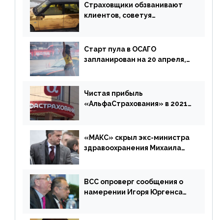
Страховщики обзванивают
клиентов, советуя
доплатить за каско
Старт пула в ОСАГО
запланирован на 20 апреля,
«Е-Гарант» ещё некоторое
время будет его
дублировать [дополнено]
Чистая прибыль
«АльфаСтрахования» в 2021
г. составила 6,8 млрд р. (-38%)
«МАКС» скрыл экс-министра
здравоохранения Михаила
Зурабова
ВСС опроверг сообщения о
намерении Игоря Юргенса
покинуть Россию