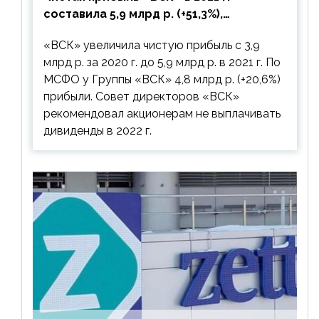
составила 5,9 млрд р. (+51,3%),
дивиденды рекомендовано не
«ВСК» увеличила чистую прибыль с 3,9
выплачивать
млрд р. за 2020 г. до 5,9 млрд р. в 2021 г. По
МСФО у Группы «ВСК» 4,8 млрд р. (+20,6%)
прибыли. Совет директоров «ВСК»
рекомендовал акционерам не выплачивать
дивиденды в 2022 г.