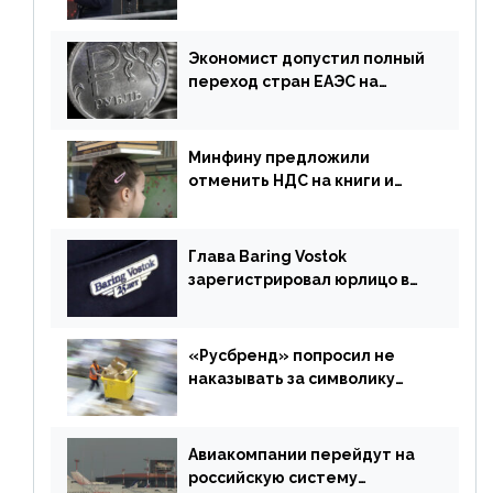
Экономист допустил полный
переход стран ЕАЭС на
российский рубль в торговле
Минфину предложили
отменить НДС на книги и
учебники
Глава Baring Vostok
зарегистрировал юрлицо в
РФ без участия Британии
«Русбренд» попросил не
наказывать за символику
Meta
Авиакомпании перейдут на
российскую систему