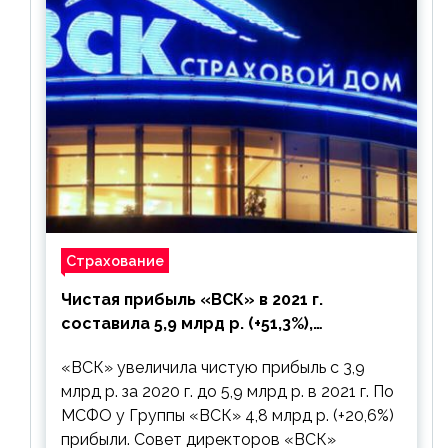
Страхование
Чистая прибыль «ВСК» в 2021 г.
составила 5,9 млрд р. (+51,3%),
дивиденды рекомендовано не
«ВСК» увеличила чистую прибыль с 3,9
выплачивать
млрд р. за 2020 г. до 5,9 млрд р. в 2021 г. По
МСФО у Группы «ВСК» 4,8 млрд р. (+20,6%)
прибыли. Совет директоров «ВСК»