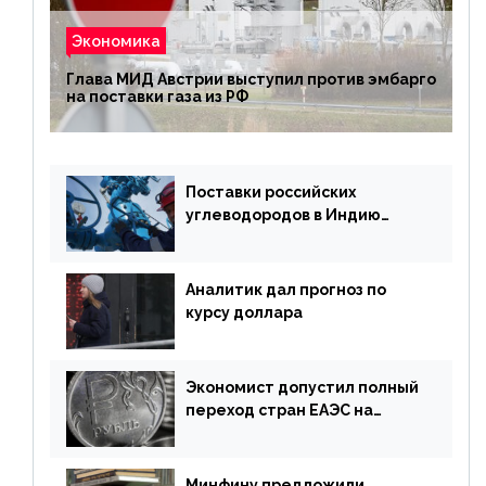
Экономика
Глава МИД Австрии выступил против эмбарго
на поставки газа из РФ
Поставки российских
углеводородов в Индию
могут увеличиться
Аналитик дал прогноз по
курсу доллара
Экономист допустил полный
переход стран ЕАЭС на
российский рубль в торговле
Минфину предложили