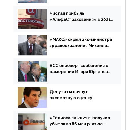
время будет его
дублировать [дополнено]
Чистая прибыль
«АльфаСтрахования» в 2021
г. составила 6,8 млрд р. (-38%)
«МАКС» скрыл экс-министра
здравоохранения Михаила
Зурабова
ВСС опроверг сообщения о
намерении Игоря Юргенса
покинуть Россию
Депутаты начнут
экспертную оценку
предложений ЦБ
«Гелиос» за 2021 г. получил
убыток в 186 млн р. из-за