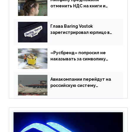
отменить НДС на книги и
учебники
Глава Baring Vostok
зарегистрировал юрлицо в
РФ без участия Британии
«Русбренд» попросил не
наказывать за символику
Meta
Авиакомпании перейдут на
российскую систему
бронирования