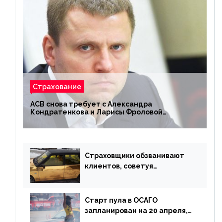
Страхование
АСВ снова требует с Александра
Кондратенкова и Ларисы Фроловой
возмещения убытков на 1,5 млрд р.
Страховщики обзванивают
клиентов, советуя
доплатить за каско
Старт пула в ОСАГО
запланирован на 20 апреля,
«Е-Гарант» ещё некоторое