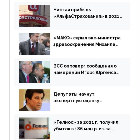
время будет его
дублировать [дополнено]
Чистая прибыль
«АльфаСтрахования» в 2021
г. составила 6,8 млрд р. (-38%)
«МАКС» скрыл экс-министра
здравоохранения Михаила
Зурабова
ВСС опроверг сообщения о
намерении Игоря Юргенса
покинуть Россию
Депутаты начнут
экспертную оценку
предложений ЦБ
«Гелиос» за 2021 г. получил
убыток в 186 млн р. из-за
списания «дебиторки» и