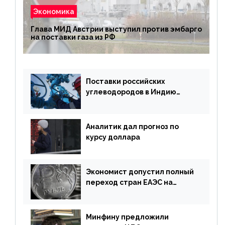
Экономика
Глава МИД Австрии выступил против эмбарго
на поставки газа из РФ
Поставки российских
углеводородов в Индию
могут увеличиться
Аналитик дал прогноз по
курсу доллара
Экономист допустил полный
переход стран ЕАЭС на
российский рубль в торговле
Минфину предложили