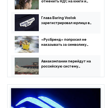
отменить НДС на книги и
учебники
Глава Baring Vostok
зарегистрировал юрлицо в
РФ без участия Британии
«Русбренд» попросил не
наказывать за символику
Meta
Авиакомпании перейдут на
российскую систему
бронирования