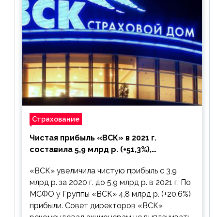
Страхование
Чистая прибыль «ВСК» в 2021 г.
составила 5,9 млрд р. (+51,3%),
дивиденды рекомендовано не
«ВСК» увеличила чистую прибыль с 3,9
выплачивать
млрд р. за 2020 г. до 5,9 млрд р. в 2021 г. По
МСФО у Группы «ВСК» 4,8 млрд р. (+20,6%)
прибыли. Совет директоров «ВСК»