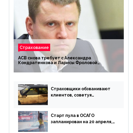
Страхование
АСВ снова требует с Александра
Кондратенкова и Ларисы Фроловой
возмещения убытков на 1,5 млрд р.
Страховщики обзванивают
клиентов, советуя
доплатить за каско
Старт пула в ОСАГО
запланирован на 20 апреля,
«Е-Гарант» ещё некоторое