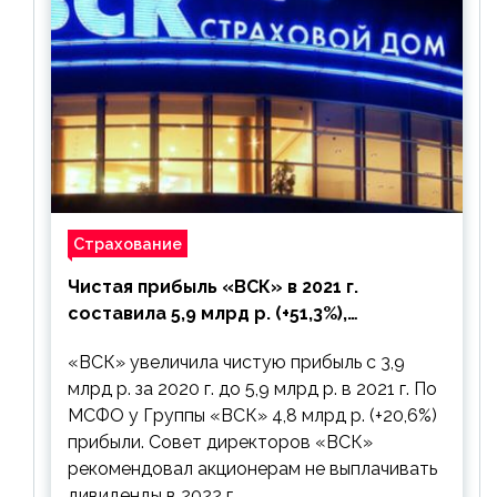
Страхование
Чистая прибыль «ВСК» в 2021 г.
составила 5,9 млрд р. (+51,3%),
дивиденды рекомендовано не
«ВСК» увеличила чистую прибыль с 3,9
выплачивать
млрд р. за 2020 г. до 5,9 млрд р. в 2021 г. По
МСФО у Группы «ВСК» 4,8 млрд р. (+20,6%)
прибыли. Совет директоров «ВСК»
рекомендовал акционерам не выплачивать
дивиденды в 2022 г.