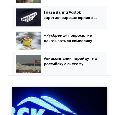
Глава Baring Vostok
зарегистрировал юрлицо в
РФ без участия Британии
«Русбренд» попросил не
наказывать за символику
Meta
Авиакомпании перейдут на
российскую систему
бронирования