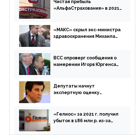
Чистая прибыль
«АльфаСтрахования» в 2021
г. составила 6,8 млрд р. (-38%)
«МАКС» скрыл экс-министра
здравоохранения Михаила
Зурабова
ВСС опроверг сообщения о
намерении Игоря Юргенса
покинуть Россию
Депутаты начнут
экспертную оценку
предложений ЦБ
«Гелиос» за 2021 г. получил
убыток в 186 млн р. из-за
списания «дебиторки» и
реализации недвижимости