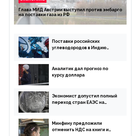
Глава МИД Австрии выступил против эмбарго
на поставки газа из РФ
Поставки российских
углеводородов в Индию
могут увеличиться
Аналитик дал прогноз по
курсу доллара
Экономист допустил полный
переход стран ЕАЭС на
российский рубль в торговле
Минфину предложили
отменить НДС на книги и
учебники