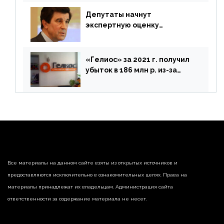
Депутаты начнут
экспертную оценку
предложений ЦБ
«Гелиос» за 2021 г. получил
убыток в 186 млн р. из-за
списания «дебиторки» и
реализации недвижимости
Все материалы на данном сайте взяты из открытых источников и
предоставляются исключительно в ознакомительных целях. Права на
материалы принадлежат их владельцам. Администрация сайта
ответственности за содержание материала не несет.