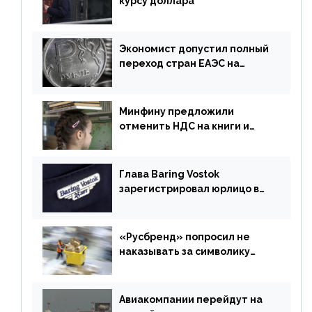
курсу доллара
Экономист допустил полный
переход стран ЕАЭС на
российский рубль в торговле
Минфину предложили
отменить НДС на книги и
учебники
Глава Baring Vostok
зарегистрировал юрлицо в
РФ без участия Британии
«Русбренд» попросил не
наказывать за символику
Meta
Авиакомпании перейдут на