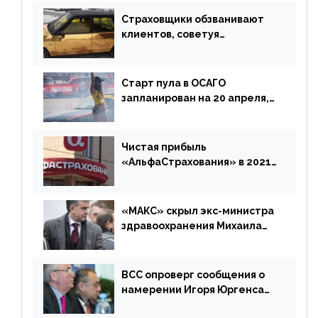
Страховщики обзванивают
клиентов, советуя
доплатить за каско
Старт пула в ОСАГО
запланирован на 20 апреля,
«Е-Гарант» ещё некоторое
время будет его
дублировать [дополнено]
Чистая прибыль
«АльфаСтрахования» в 2021
г. составила 6,8 млрд р. (-38%)
«МАКС» скрыл экс-министра
здравоохранения Михаила
Зурабова
ВСС опроверг сообщения о
намерении Игоря Юргенса
покинуть Россию