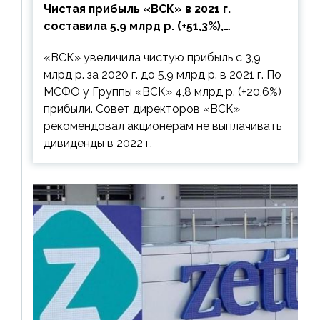
Чистая прибыль «ВСК» в 2021 г.
составила 5,9 млрд р. (+51,3%),
дивиденды рекомендовано не
«ВСК» увеличила чистую прибыль с 3,9
выплачивать
млрд р. за 2020 г. до 5,9 млрд р. в 2021 г. По
МСФО у Группы «ВСК» 4,8 млрд р. (+20,6%)
прибыли. Совет директоров «ВСК»
рекомендовал акционерам не выплачивать
дивиденды в 2022 г.