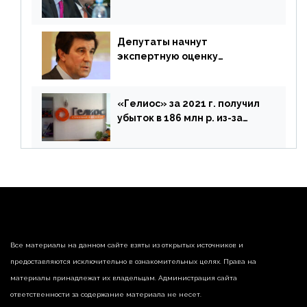
покинуть Россию
Депутаты начнут
экспертную оценку
предложений ЦБ
«Гелиос» за 2021 г. получил
убыток в 186 млн р. из-за
списания «дебиторки» и
реализации недвижимости
Все материалы на данном сайте взяты из открытых источников и
предоставляются исключительно в ознакомительных целях. Права на
материалы принадлежат их владельцам. Администрация сайта
ответственности за содержание материала не несет.