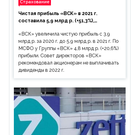
Страхование
Чистая прибыль «ВСК» в 2021 г.
составила 5,9 млрд р. (+51,3%),
дивиденды рекомендовано не
«ВСК» увеличила чистую прибыль с 3,9
выплачивать
млрд р. за 2020 г. до 5,9 млрд р. в 2021 г. По
МСФО у Группы «ВСК» 4,8 млрд р. (+20,6%)
прибыли. Совет директоров «ВСК»
рекомендовал акционерам не выплачивать
дивиденды в 2022 г.