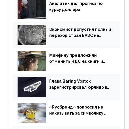
Аналитик дал прогноз по
курсу доллара
Экономист допустил полный
переход стран ЕАЭС на
российский рубль в торговле
Минфину предложили
отменить НДС на книги и
учебники
Глава Baring Vostok
зарегистрировал юрлицо в
РФ без участия Британии
«Русбренд» попросил не
наказывать за символику
Meta