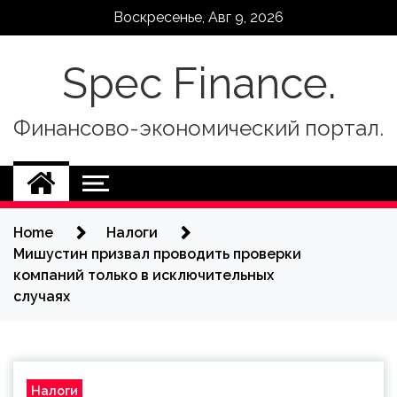
Skip
Воскресенье, Авг 9, 2026
to
content
Spec Finance.
Финансово-экономический портал.
Home
Налоги
Мишустин призвал проводить проверки
компаний только в исключительных
случаях
Налоги