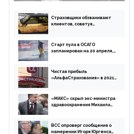
Страховщики обзванивают
клиентов, советуя
доплатить за каско
Старт пула в ОСАГО
запланирован на 20 апреля,
«Е-Гарант» ещё некоторое
время будет его
дублировать [дополнено]
Чистая прибыль
«АльфаСтрахования» в 2021
г. составила 6,8 млрд р. (-38%)
«МАКС» скрыл экс-министра
здравоохранения Михаила
Зурабова
ВСС опроверг сообщения о
намерении Игоря Юргенса