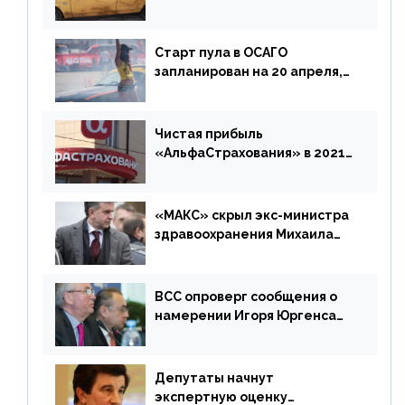
доплатить за каско
Старт пула в ОСАГО
запланирован на 20 апреля,
«Е-Гарант» ещё некоторое
время будет его
дублировать [дополнено]
Чистая прибыль
«АльфаСтрахования» в 2021
г. составила 6,8 млрд р. (-38%)
«МАКС» скрыл экс-министра
здравоохранения Михаила
Зурабова
ВСС опроверг сообщения о
намерении Игоря Юргенса
покинуть Россию
Депутаты начнут
экспертную оценку