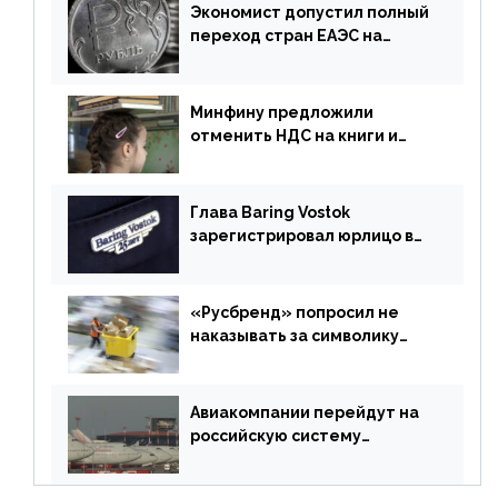
Экономист допустил полный
переход стран ЕАЭС на
российский рубль в торговле
Минфину предложили
отменить НДС на книги и
учебники
Глава Baring Vostok
зарегистрировал юрлицо в
РФ без участия Британии
«Русбренд» попросил не
наказывать за символику
Meta
Авиакомпании перейдут на
российскую систему
бронирования