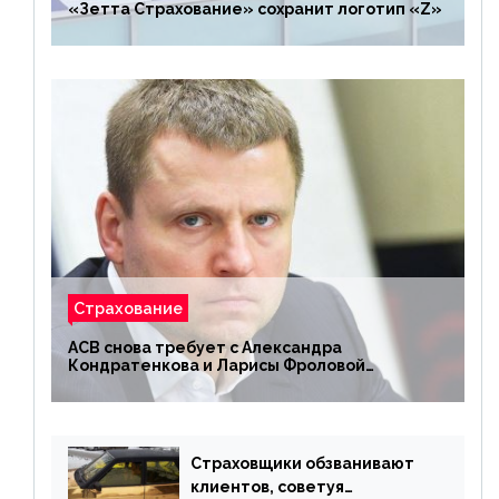
«Зетта Страхование» сохранит логотип «Z»
Страхование
АСВ снова требует с Александра
Кондратенкова и Ларисы Фроловой
возмещения убытков на 1,5 млрд р.
Страховщики обзванивают
клиентов, советуя