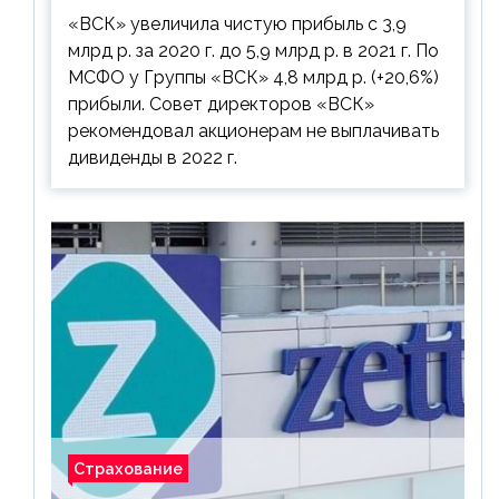
дивиденды рекомендовано не
«ВСК» увеличила чистую прибыль с 3,9
выплачивать
млрд р. за 2020 г. до 5,9 млрд р. в 2021 г. По
МСФО у Группы «ВСК» 4,8 млрд р. (+20,6%)
прибыли. Совет директоров «ВСК»
рекомендовал акционерам не выплачивать
дивиденды в 2022 г.
Страхование