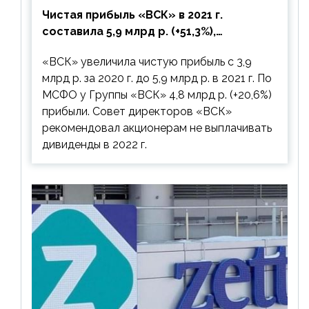
Чистая прибыль «ВСК» в 2021 г.
составила 5,9 млрд р. (+51,3%),
дивиденды рекомендовано не
«ВСК» увеличила чистую прибыль с 3,9
выплачивать
млрд р. за 2020 г. до 5,9 млрд р. в 2021 г. По
МСФО у Группы «ВСК» 4,8 млрд р. (+20,6%)
прибыли. Совет директоров «ВСК»
рекомендовал акционерам не выплачивать
дивиденды в 2022 г.