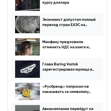
курсу доллара
Экономист допустил полный
переход стран ЕАЭС на
российский рубль в торговле
Минфину предложили
отменить НДС на книги и
учебники
Глава Baring Vostok
зарегистрировал юрлицо в
РФ без участия Британии
«Русбренд» попросил не
наказывать за символику
Meta
Авиакомпании перейдут на