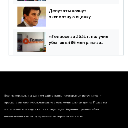
Депутаты начнут
экспертную оценку
предложений ЦБ
«Гелиос» за 2021 г. получил
убыток в 186 млн р. из-за
списания «дебиторки» и
реализации недвижимости
Все материалы на данном сайте взяты из открытых источников и
предоставляются исключительно в ознакомительных целях. Права на
материалы принадлежат их владельцам. Администрация сайта
ответственности за содержание материала не несет.