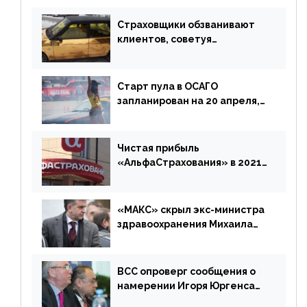
Страховщики обзванивают
клиентов, советуя
доплатить за каско
Старт пула в ОСАГО
запланирован на 20 апреля,
«Е-Гарант» ещё некоторое
время будет его
дублировать [дополнено]
Чистая прибыль
«АльфаСтрахования» в 2021
г. составила 6,8 млрд р. (-38%)
«МАКС» скрыл экс-министра
здравоохранения Михаила
Зурабова
ВСС опроверг сообщения о
намерении Игоря Юргенса
покинуть Россию