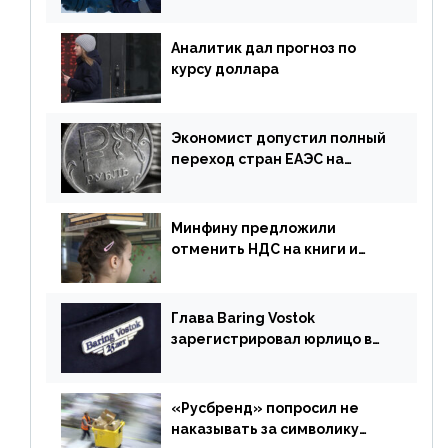
Аналитик дал прогноз по
курсу доллара
Экономист допустил полный
переход стран ЕАЭС на
российский рубль в торговле
Минфину предложили
отменить НДС на книги и
учебники
Глава Baring Vostok
зарегистрировал юрлицо в
РФ без участия Британии
«Русбренд» попросил не
наказывать за символику