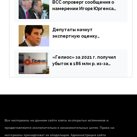
ВСС опроверг сообщения о
намерении Игоря Юргенса
покинуть Россию
Депутаты начнут
экспертную оценку
предложений ЦБ
«Гелиос» за 2021 г. получил
убыток в 186 млн р. из-за
списания «дебиторки» и
реализации недвижимости
Все материалы на данном сайте взяты из открытых источников и
предоставляются исключительно в ознакомительных целях. Права на
материалы принадлежат их владельцам. Администрация сайта