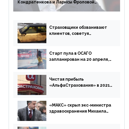
Кондратенкова и Ларисы Фроловой
возмещения убытков на 1,5 млрд р.
Страховщики обзванивают
клиентов, советуя
доплатить за каско
Старт пула в ОСАГО
запланирован на 20 апреля,
«Е-Гарант» ещё некоторое
время будет его
дублировать [дополнено]
Чистая прибыль
«АльфаСтрахования» в 2021
г. составила 6,8 млрд р. (-38%)
«МАКС» скрыл экс-министра
здравоохранения Михаила
Зурабова