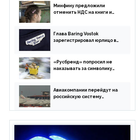
Минфину предложили
отменить НДС на книги и
учебники
Глава Baring Vostok
зарегистрировал юрлицо в
РФ без участия Британии
«Русбренд» попросил не
наказывать за символику
Meta
Авиакомпании перейдут на
российскую систему
бронирования