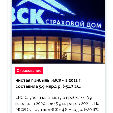
Страхование
Чистая прибыль «ВСК» в 2021 г.
составила 5,9 млрд р. (+51,3%),
дивиденды рекомендовано не
«ВСК» увеличила чистую прибыль с 3,9
выплачивать
млрд р. за 2020 г. до 5,9 млрд р. в 2021 г. По
МСФО у Группы «ВСК» 4,8 млрд р. (+20,6%)