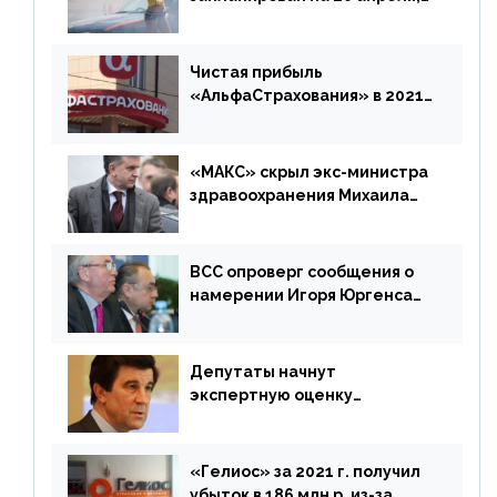
«Е-Гарант» ещё некоторое
время будет его
дублировать [дополнено]
Чистая прибыль
«АльфаСтрахования» в 2021
г. составила 6,8 млрд р. (-38%)
«МАКС» скрыл экс-министра
здравоохранения Михаила
Зурабова
ВСС опроверг сообщения о
намерении Игоря Юргенса
покинуть Россию
Депутаты начнут
экспертную оценку
предложений ЦБ
«Гелиос» за 2021 г. получил
убыток в 186 млн р. из-за