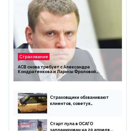
Страхование
АСВ снова требует с Александра
Кондратенкова и Ларисы Фроловой
возмещения убытков на 1,5 млрд р.
Страховщики обзванивают
клиентов, советуя
доплатить за каско
Старт пула в ОСАГО
запланирован на 20 апреля,