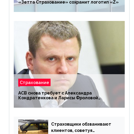
«Зетта Страхование» сохранит логотип «Z»
Страхование
АСВ снова требует с Александра
Кондратенкова и Ларисы Фроловой
возмещения убытков на 1,5 млрд р.
Страховщики обзванивают
клиентов, советуя