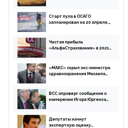
доплатить за каско
Старт пула в ОСАГО
запланирован на 20 апреля,
«Е-Гарант» ещё некоторое
время будет его
дублировать [дополнено]
Чистая прибыль
«АльфаСтрахования» в 2021
г. составила 6,8 млрд р. (-38%)
«МАКС» скрыл экс-министра
здравоохранения Михаила
Зурабова
ВСС опроверг сообщения о
намерении Игоря Юргенса
покинуть Россию
Депутаты начнут
экспертную оценку