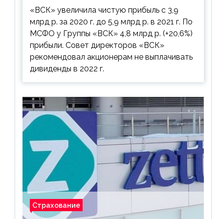
дивиденды рекомендовано не
«ВСК» увеличила чистую прибыль с 3,9
выплачивать
млрд р. за 2020 г. до 5,9 млрд р. в 2021 г. По
МСФО у Группы «ВСК» 4,8 млрд р. (+20,6%)
прибыли. Совет директоров «ВСК»
рекомендовал акционерам не выплачивать
дивиденды в 2022 г.
Страхование