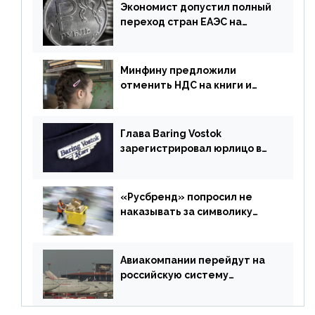
Экономист допустил полный
переход стран ЕАЭС на
российский рубль в торговле
Минфину предложили
отменить НДС на книги и
учебники
Глава Baring Vostok
зарегистрировал юрлицо в
РФ без участия Британии
«Русбренд» попросил не
наказывать за символику
Meta
Авиакомпании перейдут на
российскую систему
бронирования