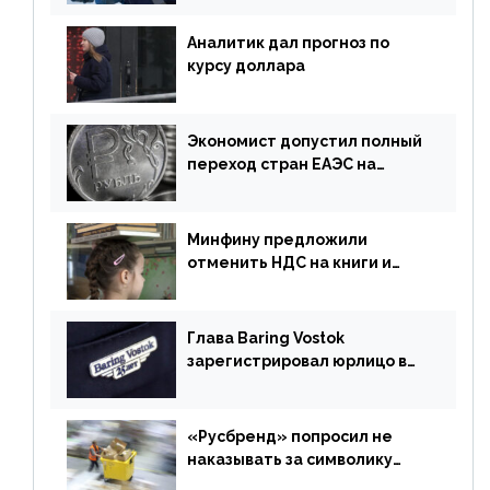
Аналитик дал прогноз по
курсу доллара
Экономист допустил полный
переход стран ЕАЭС на
российский рубль в торговле
Минфину предложили
отменить НДС на книги и
учебники
Глава Baring Vostok
зарегистрировал юрлицо в
РФ без участия Британии
«Русбренд» попросил не
наказывать за символику
Meta