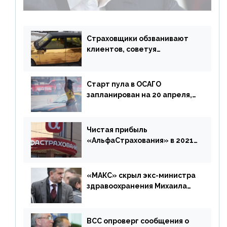
возмещения убытков на 1,5 млрд р.
Страховщики обзванивают
клиентов, советуя
доплатить за каско
Старт пула в ОСАГО
запланирован на 20 апреля,
«Е-Гарант» ещё некоторое
время будет его
дублировать [дополнено]
Чистая прибыль
«АльфаСтрахования» в 2021
г. составила 6,8 млрд р. (-38%)
«МАКС» скрыл экс-министра
здравоохранения Михаила
Зурабова
ВСС опроверг сообщения о