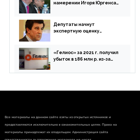
намерении Игоря Юргенса
покинуть Россию
Депутаты начнут
экспертную оценку
предложений ЦБ
«Гелиос» за 2021 г. получил
убыток в 186 млн р. из-за
списания «дебиторки» и
реализации недвижимости
Все материалы на данном сайте взяты из открытых источников и
предоставляются исключительно в ознакомительных целях. Права на
материалы принадлежат их владельцам. Администрация сайта
ответственности за содержание материала не несет.