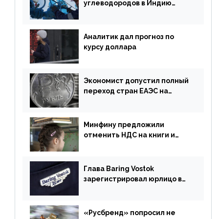
углеводородов в Индию
могут увеличиться
Аналитик дал прогноз по
курсу доллара
Экономист допустил полный
переход стран ЕАЭС на
российский рубль в торговле
Минфину предложили
отменить НДС на книги и
учебники
Глава Baring Vostok
зарегистрировал юрлицо в
РФ без участия Британии
«Русбренд» попросил не