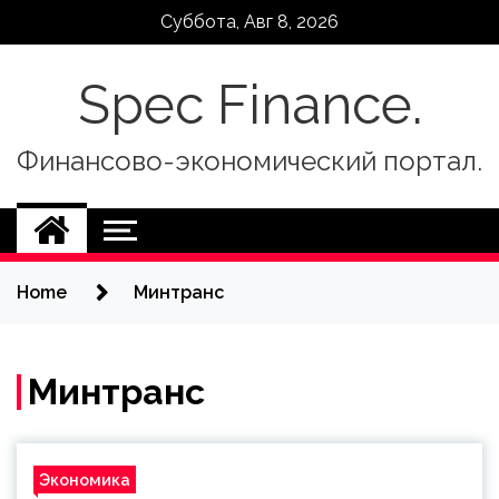
Skip
Суббота, Авг 8, 2026
to
content
Spec Finance.
Финансово-экономический портал.
Home
Минтранс
Минтранс
Экономика