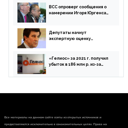
ВСС опроверг сообщения о
намерении Игоря Юргенса
покинуть Россию
Депутаты начнут
экспертную оценку
предложений ЦБ
«Гелиос» за 2021 г. получил
убыток в 186 млн р. из-за
списания «дебиторки» и
реализации недвижимости
Все материалы на данном сайте взяты из открытых источников и
предоставляются исключительно в ознакомительных целях. Права на