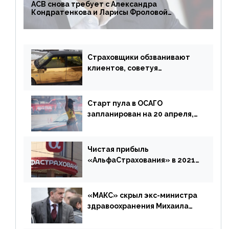
АСВ снова требует с Александра
Кондратенкова и Ларисы Фроловой
возмещения убытков на 1,5 млрд р.
Страховщики обзванивают
клиентов, советуя
доплатить за каско
Старт пула в ОСАГО
запланирован на 20 апреля,
«Е-Гарант» ещё некоторое
время будет его
дублировать [дополнено]
Чистая прибыль
«АльфаСтрахования» в 2021
г. составила 6,8 млрд р. (-38%)
«МАКС» скрыл экс-министра
здравоохранения Михаила
Зурабова