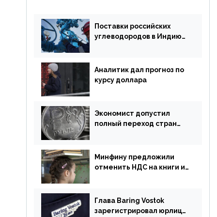
Поставки российских
углеводородов в Индию
могут увеличиться
Аналитик дал прогноз по
курсу доллара
Экономист допустил
полный переход стран
ЕАЭС на российский рубль
в торговле
Минфину предложили
отменить НДС на книги и
учебники
Глава Baring Vostok
зарегистрировал юрлицо