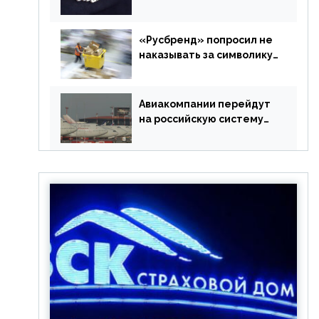
в РФ без участия
Британии
«Русбренд» попросил не
наказывать за символику
Meta
Авиакомпании перейдут
на российскую систему
бронирования