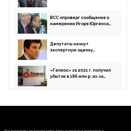
Зурабова
ВСС опроверг сообщения о
намерении Игоря Юргенса
покинуть Россию
Депутаты начнут
экспертную оценку
предложений ЦБ
«Гелиос» за 2021 г. получил
убыток в 186 млн р. из-за
списания «дебиторки» и
реализации недвижимости
Все материалы на данном сайте взяты из открытых источников и