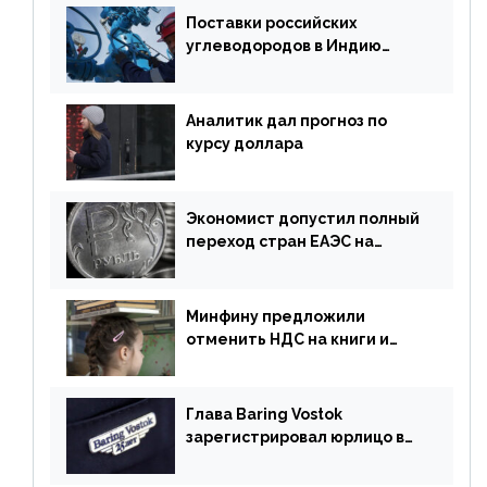
Поставки российских
углеводородов в Индию
могут увеличиться
Аналитик дал прогноз по
курсу доллара
Экономист допустил полный
переход стран ЕАЭС на
российский рубль в торговле
Минфину предложили
отменить НДС на книги и
учебники
Глава Baring Vostok
зарегистрировал юрлицо в
РФ без участия Британии