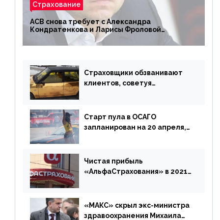
Страхование
АСВ снова требует с Александра
Кондратенкова и Ларисы Фроловой
возмещения убытков на 1,5 млрд р.
Страховщики обзванивают
клиентов, советуя
доплатить за каско
Старт пула в ОСАГО
запланирован на 20 апреля,
«Е-Гарант» ещё некоторое
время будет его
дублировать [дополнено]
Чистая прибыль
«АльфаСтрахования» в 2021
г. составила 6,8 млрд р. (-38%)
«МАКС» скрыл экс-министра
здравоохранения Михаила