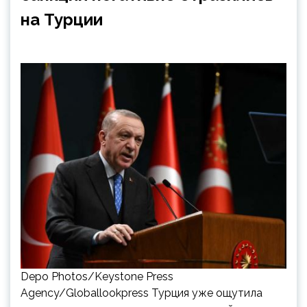
на Турции
Depo Photos/Keystone Press
Agency/Globallookpress Турция уже ощутила