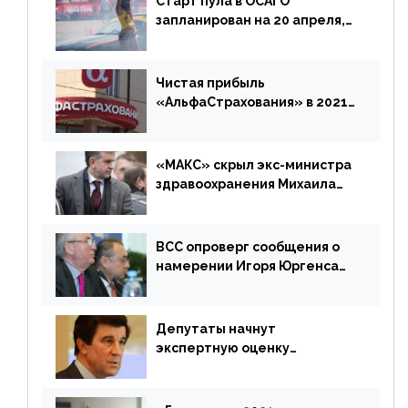
Старт пула в ОСАГО
запланирован на 20 апреля,
«Е-Гарант» ещё некоторое
время будет его
дублировать [дополнено]
Чистая прибыль
«АльфаСтрахования» в 2021
г. составила 6,8 млрд р. (-38%)
«МАКС» скрыл экс-министра
здравоохранения Михаила
Зурабова
ВСС опроверг сообщения о
намерении Игоря Юргенса
покинуть Россию
Депутаты начнут
экспертную оценку
предложений ЦБ