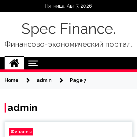
Skip
Пятница, Авг 7, 2026
to
content
Spec Finance.
Финансово-экономический портал.
Home
admin
Page 7
admin
Финансы