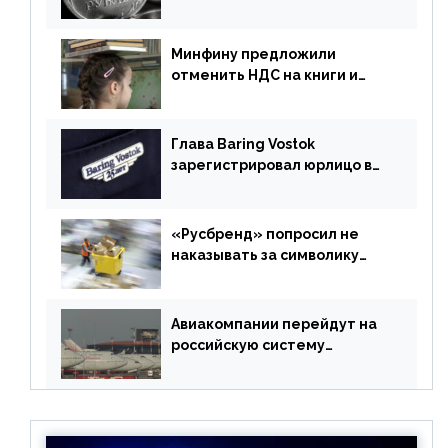
российский рубль в торговле
Минфину предложили
отменить НДС на книги и
учебники
Глава Baring Vostok
зарегистрировал юрлицо в
РФ без участия Британии
«Русбренд» попросил не
наказывать за символику
Meta
Авиакомпании перейдут на
российскую систему
бронирования