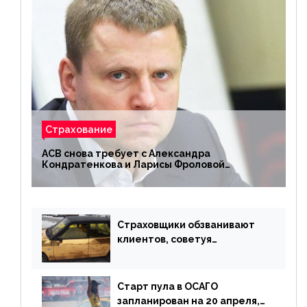
Страхование
АСВ снова требует с Александра
Кондратенкова и Ларисы Фроловой
возмещения убытков на 1,5 млрд р.
Страховщики обзванивают
клиентов, советуя
доплатить за каско
Старт пула в ОСАГО
запланирован на 20 апреля,