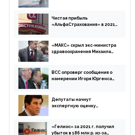
«Е-Гарант» ещё некоторое
время будет его
дублировать [дополнено]
Чистая прибыль
«АльфаСтрахования» в 2021
г. составила 6,8 млрд р. (-38%)
«МАКС» скрыл экс-министра
здравоохранения Михаила
Зурабова
ВСС опроверг сообщения о
намерении Игоря Юргенса
покинуть Россию
Депутаты начнут
экспертную оценку
предложений ЦБ
«Гелиос» за 2021 г. получил
убыток в 186 млн р. из-за