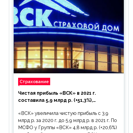
Страхование
Чистая прибыль «ВСК» в 2021 г.
составила 5,9 млрд р. (+51,3%),
дивиденды рекомендовано не
«ВСК» увеличила чистую прибыль с 3,9
выплачивать
млрд р. за 2020 г. до 5,9 млрд р. в 2021 г. По
МСФО у Группы «ВСК» 4,8 млрд р. (+20,6%)