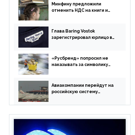
Минфину предложили
отменить НДС на книги и
учебники
Глава Baring Vostok
зарегистрировал юрлицо в
РФ без участия Британии
«Русбренд» попросил не
наказывать за символику
Meta
Авиакомпании перейдут на
российскую систему
бронирования