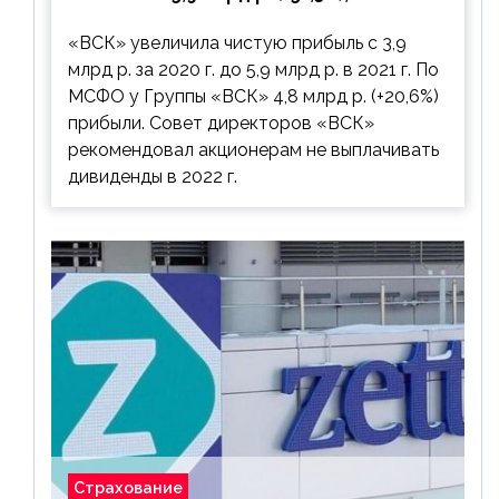
дивиденды рекомендовано не
«ВСК» увеличила чистую прибыль с 3,9
выплачивать
млрд р. за 2020 г. до 5,9 млрд р. в 2021 г. По
МСФО у Группы «ВСК» 4,8 млрд р. (+20,6%)
прибыли. Совет директоров «ВСК»
рекомендовал акционерам не выплачивать
дивиденды в 2022 г.
Страхование