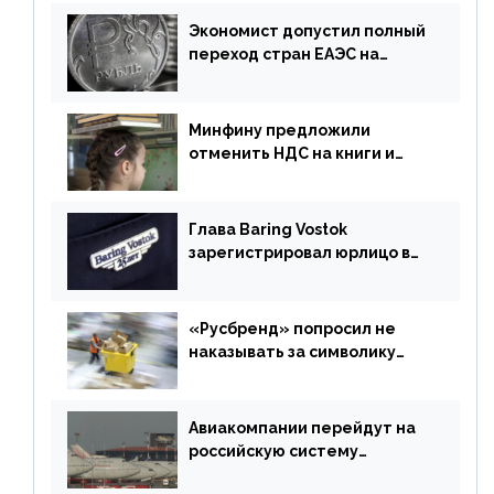
Экономист допустил полный
переход стран ЕАЭС на
российский рубль в торговле
Минфину предложили
отменить НДС на книги и
учебники
Глава Baring Vostok
зарегистрировал юрлицо в
РФ без участия Британии
«Русбренд» попросил не
наказывать за символику
Meta
Авиакомпании перейдут на
российскую систему
бронирования