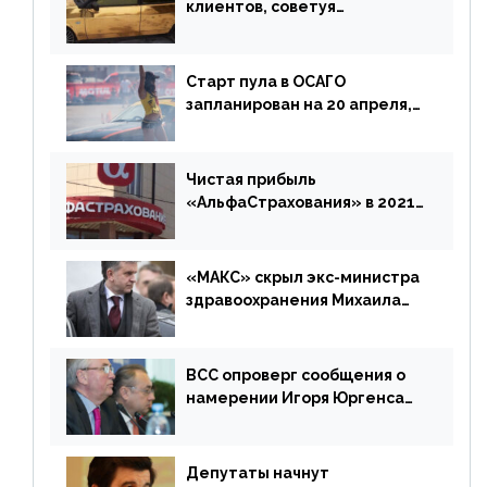
клиентов, советуя
доплатить за каско
Старт пула в ОСАГО
запланирован на 20 апреля,
«Е-Гарант» ещё некоторое
время будет его
дублировать [дополнено]
Чистая прибыль
«АльфаСтрахования» в 2021
г. составила 6,8 млрд р. (-38%)
«МАКС» скрыл экс-министра
здравоохранения Михаила
Зурабова
ВСС опроверг сообщения о
намерении Игоря Юргенса
покинуть Россию
Депутаты начнут