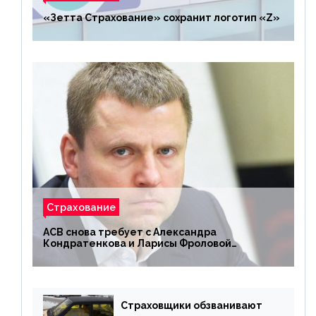
«Зетта Страхование» сохранит логотип «Z»
Страхование
АСВ снова требует с Александра
Кондратенкова и Ларисы Фроловой
возмещения убытков на 1,5 млрд р.
Страховщики обзванивают