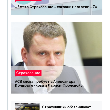
«Зетта Страхование» сохранит логотип «Z»
Страхование
АСВ снова требует с Александра
Кондратенкова и Ларисы Фроловой
возмещения убытков на 1,5 млрд р.
Страховщики обзванивают