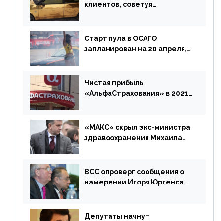
клиентов, советуя
доплатить за каско
Старт пула в ОСАГО
запланирован на 20 апреля,
«Е-Гарант» ещё некоторое
время будет его
дублировать [дополнено]
Чистая прибыль
«АльфаСтрахования» в 2021
г. составила 6,8 млрд р. (-38%)
«МАКС» скрыл экс-министра
здравоохранения Михаила
Зурабова
ВСС опроверг сообщения о
намерении Игоря Юргенса
покинуть Россию
Депутаты начнут