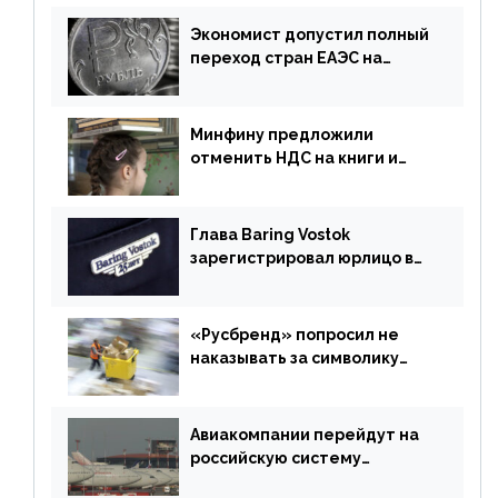
Экономист допустил полный
переход стран ЕАЭС на
российский рубль в торговле
Минфину предложили
отменить НДС на книги и
учебники
Глава Baring Vostok
зарегистрировал юрлицо в
РФ без участия Британии
«Русбренд» попросил не
наказывать за символику
Meta
Авиакомпании перейдут на
российскую систему
бронирования