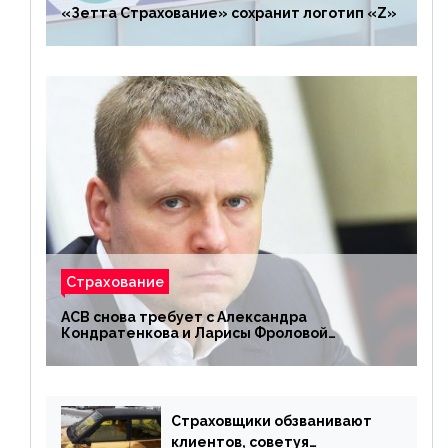
«Зетта Страхование» сохранит логотип «Z»
Страхование
АСВ снова требует с Александра
Кондратенкова и Ларисы Фроловой
возмещения убытков на 1,5 млрд р.
Страховщики обзванивают
клиентов, советуя