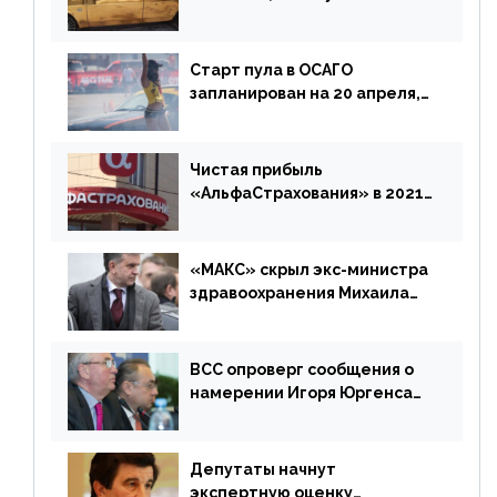
доплатить за каско
Старт пула в ОСАГО
запланирован на 20 апреля,
«Е-Гарант» ещё некоторое
время будет его
дублировать [дополнено]
Чистая прибыль
«АльфаСтрахования» в 2021
г. составила 6,8 млрд р. (-38%)
«МАКС» скрыл экс-министра
здравоохранения Михаила
Зурабова
ВСС опроверг сообщения о
намерении Игоря Юргенса
покинуть Россию
Депутаты начнут
экспертную оценку