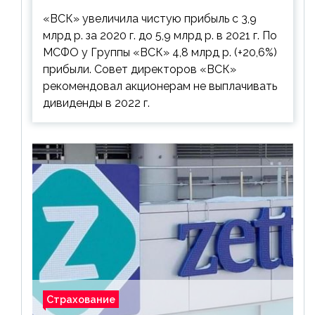
дивиденды рекомендовано не
«ВСК» увеличила чистую прибыль с 3,9
выплачивать
млрд р. за 2020 г. до 5,9 млрд р. в 2021 г. По
МСФО у Группы «ВСК» 4,8 млрд р. (+20,6%)
прибыли. Совет директоров «ВСК»
рекомендовал акционерам не выплачивать
дивиденды в 2022 г.
Страхование