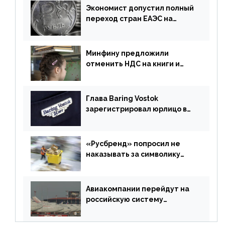
Экономист допустил полный
переход стран ЕАЭС на
российский рубль в торговле
Минфину предложили
отменить НДС на книги и
учебники
Глава Baring Vostok
зарегистрировал юрлицо в
РФ без участия Британии
«Русбренд» попросил не
наказывать за символику
Meta
Авиакомпании перейдут на
российскую систему
бронирования