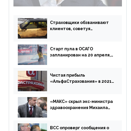
возмещения убытков на 1,5 млрд р.
Страховщики обзванивают
клиентов, советуя
доплатить за каско
Старт пула в ОСАГО
запланирован на 20 апреля,
«Е-Гарант» ещё некоторое
время будет его
дублировать [дополнено]
Чистая прибыль
«АльфаСтрахования» в 2021
г. составила 6,8 млрд р. (-38%)
«МАКС» скрыл экс-министра
здравоохранения Михаила
Зурабова
ВСС опроверг сообщения о