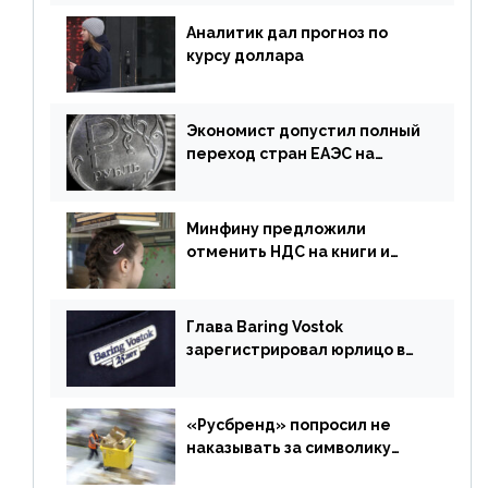
Аналитик дал прогноз по
курсу доллара
Экономист допустил полный
переход стран ЕАЭС на
российский рубль в торговле
Минфину предложили
отменить НДС на книги и
учебники
Глава Baring Vostok
зарегистрировал юрлицо в
РФ без участия Британии
«Русбренд» попросил не
наказывать за символику
Meta