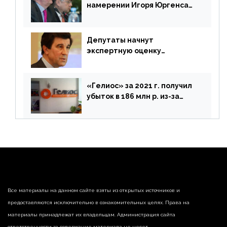
намерении Игоря Юргенса
покинуть Россию
Депутаты начнут
экспертную оценку
предложений ЦБ
«Гелиос» за 2021 г. получил
убыток в 186 млн р. из-за
списания «дебиторки» и
реализации недвижимости
Все материалы на данном сайте взяты из открытых источников и
предоставляются исключительно в ознакомительных целях. Права на
материалы принадлежат их владельцам. Администрация сайта
ответственности за содержание материала не несет.