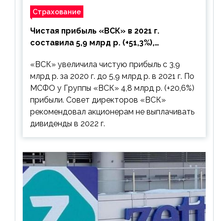
Страхование
Чистая прибыль «ВСК» в 2021 г.
составила 5,9 млрд р. (+51,3%),
дивиденды рекомендовано не
«ВСК» увеличила чистую прибыль с 3,9
выплачивать
млрд р. за 2020 г. до 5,9 млрд р. в 2021 г. По
МСФО у Группы «ВСК» 4,8 млрд р. (+20,6%)
прибыли. Совет директоров «ВСК»
рекомендовал акционерам не выплачивать
дивиденды в 2022 г.