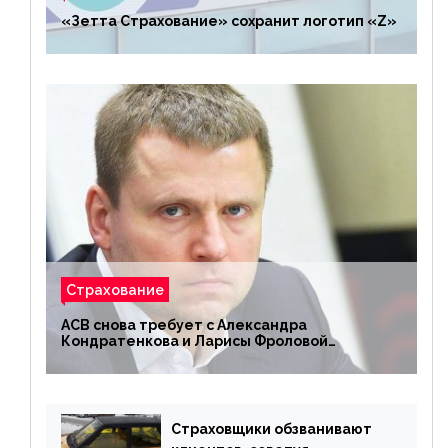
«Зетта Страхование» сохранит логотип «Z»
Страхование
АСВ снова требует с Александра
Кондратенкова и Ларисы Фроловой
возмещения убытков на 1,5 млрд р.
Страховщики обзванивают