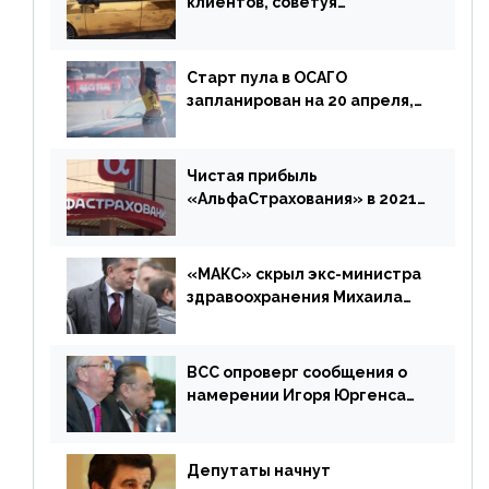
клиентов, советуя
доплатить за каско
Старт пула в ОСАГО
запланирован на 20 апреля,
«Е-Гарант» ещё некоторое
время будет его
дублировать [дополнено]
Чистая прибыль
«АльфаСтрахования» в 2021
г. составила 6,8 млрд р. (-38%)
«МАКС» скрыл экс-министра
здравоохранения Михаила
Зурабова
ВСС опроверг сообщения о
намерении Игоря Юргенса
покинуть Россию
Депутаты начнут