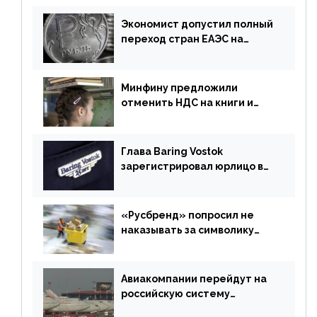
Экономист допустил полный
переход стран ЕАЭС на
российский рубль в торговле
Минфину предложили
отменить НДС на книги и
учебники
Глава Baring Vostok
зарегистрировал юрлицо в
РФ без участия Британии
«Русбренд» попросил не
наказывать за символику
Meta
Авиакомпании перейдут на
российскую систему
бронирования