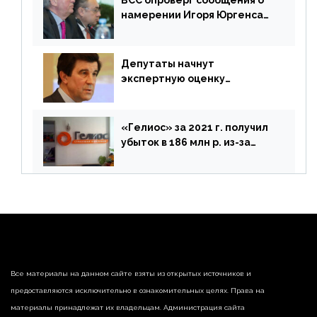
ВСС опроверг сообщения о
намерении Игоря Юргенса
покинуть Россию
Депутаты начнут
экспертную оценку
предложений ЦБ
«Гелиос» за 2021 г. получил
убыток в 186 млн р. из-за
списания «дебиторки» и
реализации недвижимости
Все материалы на данном сайте взяты из открытых источников и
предоставляются исключительно в ознакомительных целях. Права на
материалы принадлежат их владельцам. Администрация сайта