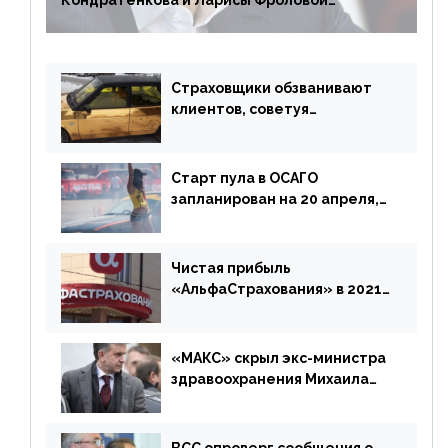
Кондратенкова и Ларисы Фроловой
возмещения убытков на 1,5 млрд р.
Страховщики обзванивают
клиентов, советуя
доплатить за каско
Старт пула в ОСАГО
запланирован на 20 апреля,
«Е-Гарант» ещё некоторое
время будет его
дублировать [дополнено]
Чистая прибыль
«АльфаСтрахования» в 2021
г. составила 6,8 млрд р. (-38%)
«МАКС» скрыл экс-министра
здравоохранения Михаила
Зурабова