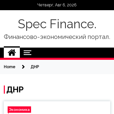
Skip
Четверг, Авг 6, 2026
to
content
Spec Finance.
Финансово-экономический портал.
Home
ДНР
ДНР
Экономика