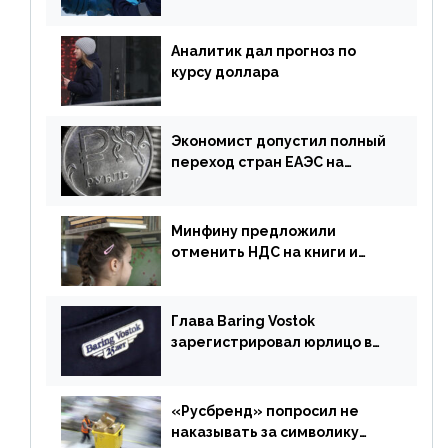
могут увеличиться
Аналитик дал прогноз по
курсу доллара
Экономист допустил полный
переход стран ЕАЭС на
российский рубль в торговле
Минфину предложили
отменить НДС на книги и
учебники
Глава Baring Vostok
зарегистрировал юрлицо в
РФ без участия Британии
«Русбренд» попросил не
наказывать за символику