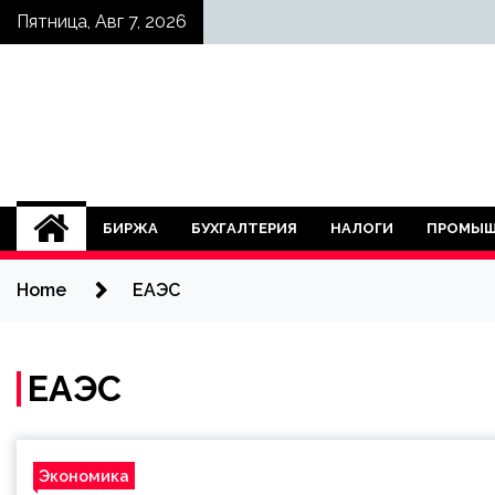
Skip
Пятница, Авг 7, 2026
to
content
БИРЖА
БУХГАЛТЕРИЯ
НАЛОГИ
ПРОМЫШ
Home
ЕАЭС
ЕАЭС
Экономика