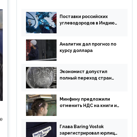
Поставки российских
углеводородов в Индию
могут увеличиться
Аналитик дал прогноз по
курсу доллара
Экономист допустил
полный переход стран
ЕАЭС на российский рубль
в торговле
Минфину предложили
и
отменить НДС на книги и
учебники
е
Глава Baring Vostok
зарегистрировал юрлицо