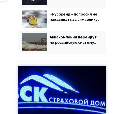
в РФ без участия
Британии
«Русбренд» попросил не
наказывать за символику
Meta
Авиакомпании перейдут
на российскую систему
бронирования