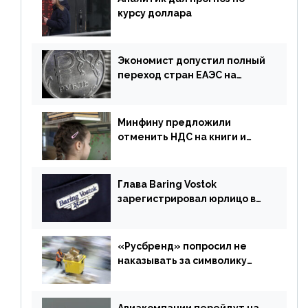
курсу доллара
Экономист допустил полный
переход стран ЕАЭС на
российский рубль в торговле
Минфину предложили
отменить НДС на книги и
учебники
Глава Baring Vostok
зарегистрировал юрлицо в
РФ без участия Британии
«Русбренд» попросил не
наказывать за символику
Meta