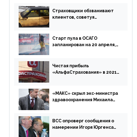
Страховщики обзванивают
клиентов, советуя
доплатить за каско
Старт пула в ОСАГО
запланирован на 20 апреля,
«Е-Гарант» ещё некоторое
время будет его
дублировать [дополнено]
Чистая прибыль
«АльфаСтрахования» в 2021
г. составила 6,8 млрд р. (-38%)
«МАКС» скрыл экс-министра
здравоохранения Михаила
Зурабова
ВСС опроверг сообщения о
намерении Игоря Юргенса
покинуть Россию