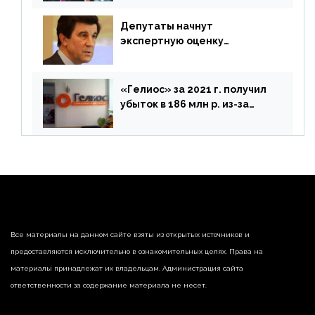
Депутаты начнут
экспертную оценку
предложений ЦБ
«Гелиос» за 2021 г. получил
убыток в 186 млн р. из-за
списания «дебиторки» и
реализации недвижимости
Все материалы на данном сайте взяты из открытых источников и
предоставляются исключительно в ознакомительных целях. Права на
материалы принадлежат их владельцам. Администрация сайта
ответственности за содержание материала не несет.