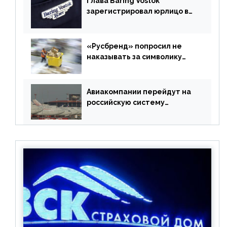
Глава Baring Vostok
зарегистрировал юрлицо в
РФ без участия Британии
«Русбренд» попросил не
наказывать за символику
Meta
Авиакомпании перейдут на
российскую систему
бронирования