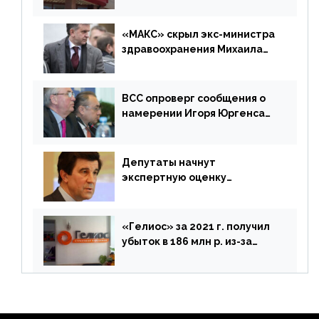
г. составила 6,8 млрд р. (-38%)
«МАКС» скрыл экс-министра
здравоохранения Михаила
Зурабова
ВСС опроверг сообщения о
намерении Игоря Юргенса
покинуть Россию
Депутаты начнут
экспертную оценку
предложений ЦБ
«Гелиос» за 2021 г. получил
убыток в 186 млн р. из-за
списания «дебиторки» и
реализации недвижимости