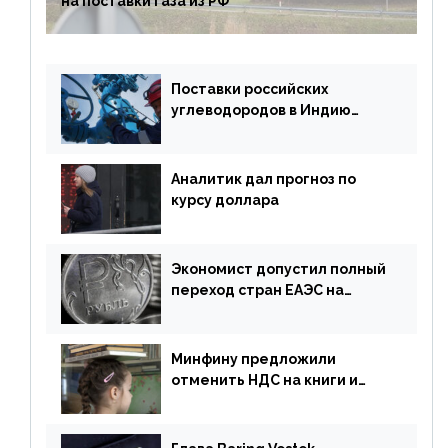
на поставки газа из РФ
Поставки российских
углеводородов в Индию
могут увеличиться
Аналитик дал прогноз по
курсу доллара
Экономист допустил полный
переход стран ЕАЭС на
российский рубль в торговле
Минфину предложили
отменить НДС на книги и
учебники