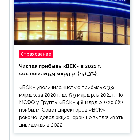
Страхование
Чистая прибыль «ВСК» в 2021 г.
составила 5,9 млрд р. (+51,3%),
дивиденды рекомендовано не
«ВСК» увеличила чистую прибыль с 3,9
выплачивать
млрд р. за 2020 г. до 5,9 млрд р. в 2021 г. По
МСФО у Группы «ВСК» 4,8 млрд р. (+20,6%)
прибыли. Совет директоров «ВСК»
рекомендовал акционерам не выплачивать
дивиденды в 2022 г.