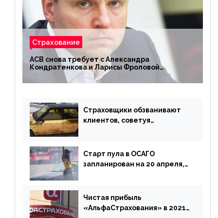
Страхование
АСВ снова требует с Александра
Кондратенкова и Ларисы Фроловой
возмещения убытков на 1,5 млрд р.
Страховщики обзванивают
клиентов, советуя
доплатить за каско
Старт пула в ОСАГО
запланирован на 20 апреля,
«Е-Гарант» ещё некоторое
время будет его
дублировать [дополнено]
Чистая прибыль
«АльфаСтрахования» в 2021